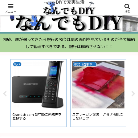
メニュー
検索
相続、親が弱ってきたら銀行の預金は親の面倒を見ているものが全て解約
して管理すべきである、銀行は解約させない！！
VoIP
塗装（自動車）
ム
ムー
経
い
ン
Grandstream DP750に連絡先を
スプレーガン塗装 ざらざら肌に
登録する
しないコツ