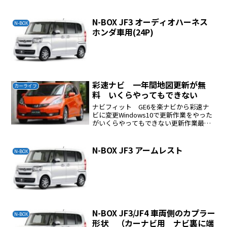
ビ本体上部に貼り付ける上部に貼り付け
るナビにアクセスするUSBがナビ無しで
注文すると下記の...
N-BOX JF3 オーディオハーネス
N-BOX
ホンダ車用(24P)
彩速ナビ 一年間地図更新が無
カーライフ
料 いくらやってもできない
ナビフィット GE6を楽ナビから彩速ナ
ビに変更Windows10で更新作業をやった
がいくらやってもできない更新作業最後
に保存できませんのニュアンスのメッセ
ージが何回やってもでてできないＳＤカ
ードをミニからミニでないものに変更し
N-BOX JF3 アームレスト
N-BOX
たがダメ腹が立...
N-BOX JF3/JF4 車両側のカプラー
N-BOX
形状 （カーナビ用 ナビ裏に端