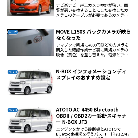
ナビ楽ナビ 純正カメラ視野が狭い、画
質が悪い交換することにした交換したカ
メラこのケーブルが必要であるカメラは
バックランプから電源を分岐する。そう
するとバックに入れた時にカメラの電源
が入りモニターに映る。ケーブルはライ
MOVE L150S バックカメラが映ら
ムーヴ
センスライトの穴のコーナ...
なくなった
アマゾンで新規に4000円ほどのカメラを
購入した確認作業ナビ裏に新規カメラの
映像（黄色）を差し替えた。電源とアー
スはバッテリーに繋いだ。ナビをON ギ
アをバックに入れると映像が写った。ナ
ビ本体の故障ではない。カメラを取り外
N-BOX インフォメーションディ
N-BOX
していたところケー...
スプレイのおすすめ設定
ATOTO AC-4450 Bluetooth
N-BOX
OBDII / OBD2カー診断スキャナ
ー N-BOX JF3
エンジンをかける診断機とATOTOで
Bluetooth接続を行うパスコードは1234ア