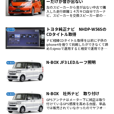
ーだけが音が出ない
左のスピーカーから音が出ない中古で購
入した走行距離１４万キロ自分でカーナ
ビ、スピーカーを交換スピーカー部の点
検、断線等はない聞こえない左のスピー
カーを聞こえる右の配線に繋いで確認聞
こえた、スピーカーの故障でないカーナ
トヨタ純正ナビ NHDP-W56Sの
ムーヴ
ビのウラ面で右スピーカー...
CDタイトル取得
ナビ経緯CDタイトル取得を以前に子供の
iphone4を借りて挑戦したができなくて諦
めたiijmioで運用すると格安で運用できる
スマートフォンの情報があったので挑戦
したiijmioで運用できるようになりCDタイ
トル取得がスマートフォンで出来る...
N-BOX JF3 LEDルーフ照明
N-BOX
N-BOX 社外ナビ 取り付け
N-BOX
GPSアンテナはメーター下に純正は取り
付けているGPS感度を高める台座、単品
では販売されていなかったのでヤフオ
ク、で購入WIFIアンテナ取り付け場所ナ