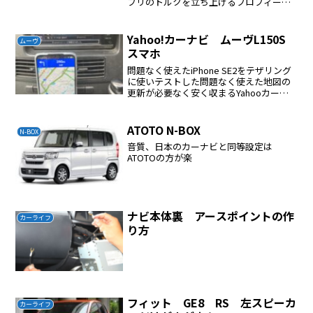
プリのトルクを立ち上げるフロフィール
にN-BOX JF3と自動車のマークが現れれ
ばOK
Yahoo!カーナビ ムーヴL150S
ムーヴ
スマホ
問題なく使えたiPhone SE2をテザリング
に使いテストした問題なく使えた地図の
更新が必要なく安く収まるYahooカーナ
ビで良いと思った
ATOTO N-BOX
N-BOX
音質、日本のカーナビと同等設定は
ATOTOの方が楽
ナビ本体裏 アースポイントの作
カーライフ
り方
フィット GE8 RS 左スピーカ
カーライフ