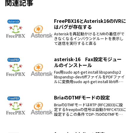
関連記事
FreePBX16とAsterisk16のIVRに
Asterisk
はバグが存在する
Asteriskを再起動かけるとIVRの着信がで
きなくなるインバウンドルートを表示し
て送信を実行すると直る
asterisk-16 Fax設定モジュー
FreePBX
ルのインストール
Fax用sudo apt-get install libspandsp2
libspandsp-devtiffファイルをPDFファイ
ルに変換用sudo apt-get install libtiff-
toolsasteriskコンパイルRe...
BriaのDTMFモードの設定
FreePBX
BriaのDTMFモードはRTP (RFC2833)に設
定するfreepbxの信号は自動かRFC4733に
設定するこの条件でDP-750のDTMFモー
ドは正常に動作する