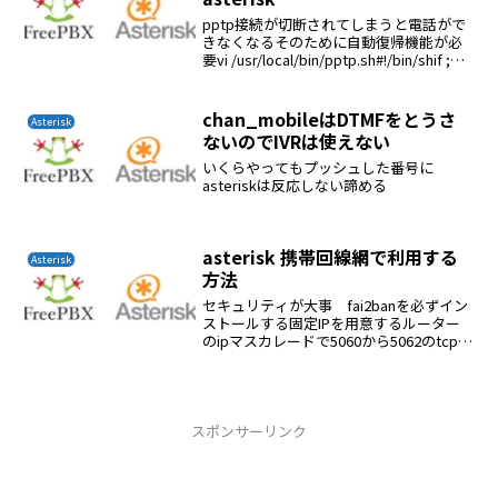
pptp接続が切断されてしまうと電話がで
きなくなるそのために自動復帰機能が必
要vi /usr/local/bin/pptp.sh#!/bin/shif ;
then/etc/ppp/stoppptp.shsleep
10/etc/ppp/s...
chan_mobileはDTMFをとうさ
Asterisk
ないのでIVRは使えない
いくらやってもプッシュした番号に
asteriskは反応しない諦める
asterisk 携帯回線網で利用する
Asterisk
方法
セキュリティが大事 fai2banを必ずイン
ストールする固定IPを用意するルーター
のipマスカレードで5060から5062のtcpと
udpを開放する同じく udpの10000から
20000を開放する私のルーターは２回線型
なのでソースルーティ...
スポンサーリンク