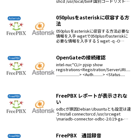
shcd /usr/local/bin# 国別コードリストを
ダウンロードif ; thenmv cidr.txt
cidr.txt.oldfiwge...
050plusをasteriskに収容する方
Asterisk
法
050plusをasteriskに収容する方法必要な
情報を入手 wgetで050plusのasteriskに
必要な情報を入手する $ wget -q -O
050plus.txt --no-check-certificate --
secur...
OpenGateの接続確認
FreePBX
intel-nuc*CLI> pjsip show
registrations<Registration/ServerURI.....
.........................> <Auth..........> <Status.....
FreePBX レポートが表示されな
FreePBX
い
odbcが原因Debian Ubuuntuとも設定は違
うInstall connectorcd /usr/srcwget
\mariadb-connector-odbc-2.0.19-ga-
debian-x86_64.tar.gztar -...
FreePBX 通話録音
FreePBX