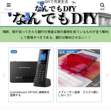
メニュー
検索
相続、親が弱ってきたら銀行の預金は親の面倒を見ているものが全て解約
して管理すべきである、銀行は解約させない！！
VoIP
塗装（自動車）
ム
ムー
経
い
ン
Grandstream DP750に連絡先を
スプレーガン塗装 ざらざら肌に
登録する
しないコツ