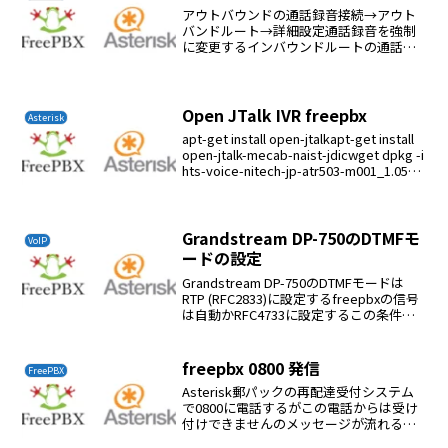
アウトバウンドの通話録音接続→アウト
バンドルート→詳細設定通話録音を強制
に変更するインバウンドルートの通話録
音接続→インバウンドルート→Other通話
録音を強制に変更する通話録音の確認レ
ポート→CDRレポートで確認する
Open JTalk IVR freepbx
Asterisk
apt-get install open-jtalkapt-get install
open-jtalk-mecab-naist-jdicwget dpkg -i
hts-voice-nitech-jp-atr503-m001_1.05-
5...
Grandstream DP-750のDTMFモ
VoIP
ードの設定
Grandstream DP-750のDTMFモードは
RTP (RFC2833)に設定するfreepbxの信号
は自動かRFC4733に設定するこの条件で
DP-750のDTMFモードは正常に動作する
freepbx 0800 発信
FreePBX
Asterisk郵パックの再配達受付システム
で0800に電話するがこの電話からは受け
付けできませんのメッセージが流れるお
かしいのでNTTに光電話が0800に発信で