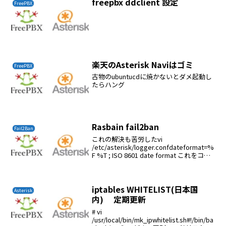
freepbx ddclient 設定
FreePBX
楽天のAsterisk Naviはゴミ
FreePBX
古物のubuntucdに焼かないとダメ起動し
たらハング
Rasbain fail2ban
Fail2Ban
これの解決も苦労したvi
/etc/asterisk/logger.confdateformat=%
F %T ; ISO 8601 date format これをコメ
ントアウト/etc/init.d/asterisk
restartapt-...
iptables WHITELIST(日本国
Asterisk
内) 定期更新
# vi
/usr/local/bin/mk_ipwhitelist.sh#!/bin/ba