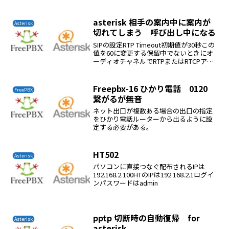
きるか確認すると、できるようだそうす
ると携帯電話網で発信しているようだ
aste...
asterisk 相手の案内中に案内が
Asterisk
切れてしまう 呼び出し中になる
SIPの設定RTP Timeout初期値が30秒この
値を60に変更する保留中でないときにオ
ーディオチャネルでRTPまたはRTCPアク
ティビティがないrtptimeout秒の場合
は、通話を終了します。 これは、停電や
誰かがケーブルをつまずいた...
Freepbx-16 ひかり電話 0120
FreePBX
繋がるが無音
ネット出口が複数ある場合の出口の指定
をひかり電話ルーターから出るように設
定する必要がある。
HT502
Asterisk
パソコンに直接つなぐ配布されるIPは
192.168.2.100HTのIPは192.168.2.1ログイ
ンパスワードはadmin
pptp 切断時の自動復帰 for
Asterisk
asterisk