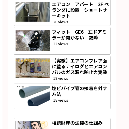
エアコン アパート 2F ベ
ランダに設置 ショートサ
ーキット
28 views
フィット GE6 左ドアミ
ラーが開かない 故障
22 views
【実験】エアコンフレア面
に塗るナイログとエアコン
パルのガス漏れ防止力実験
18 views
塩ビパイプ管の接着を外す
方法
18 views
相続財産の泥棒の仕組み