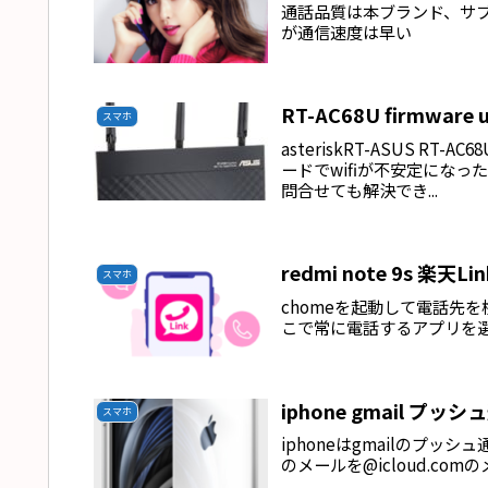
通話品質は本ブランド、サブブ
が通信速度は早い
RT-AC68U f
スマホ
asteriskRT-ASUS RT-AC
ードでwifiが不安定にな
問合せても解決でき...
redmi note 9s 
スマホ
chomeを起動して電話先
こで常に電話するアプリを
iphone gmail プ
スマホ
iphoneはgmailのプ
のメールを@icloud.co