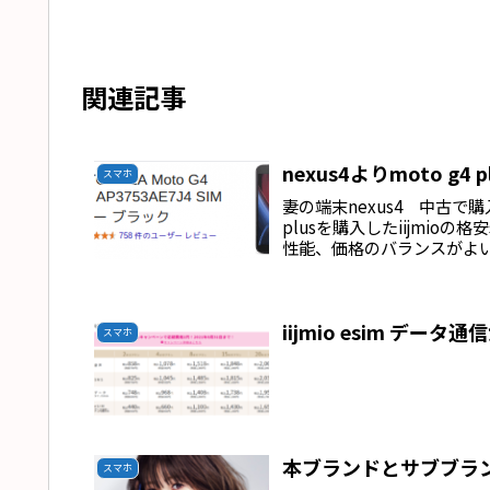
関連記事
nexus4よりmoto g4
スマホ
妻の端末nexus4 中古で
plusを購入したiijmioの
性能、価格のバランスがよい
iijmio esim データ
スマホ
本ブランドとサブブラ
スマホ