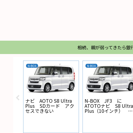
相続、親が弱ってきたら銀
N-BOX
N-BOX
X バック
ナビ AOTO S8 Ultra
N-BOX JF3 に
線の設
Plus SDカード アク
ATOTOナビ S8 Ultra
セスできない
Plus（10インチ） を
取り付けた