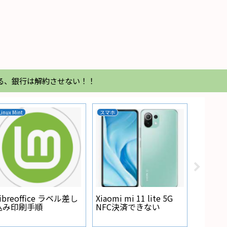
る、銀行は解約させない！！
Linux Mint
スマホ
家電
Regza
が点灯
ibreoffice ラベル差し
Xiaomi mi 11 lite 5G
込み印刷手順
NFC決済できない