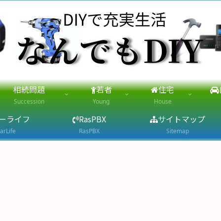
相続問題
若者
住宅
Succession
Young
House
ーライフ
RasPBX
サイトマップ
arLife
RasPBX
Sitemap