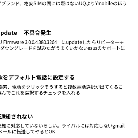
ランド、格安SIMの間には際はないUQよりYmobileのほう
irmware update 不具合発生
68U Firmware 3.0.0.4.380.3264 にupdateしたらリピーターモ
ったダウングレードを試みたがうまくいかないasusのサポートに
楽天Linkをデフォルト電話に設定する
を検索、電話をクリックそうすると複数電話選択が出てくるこ
選んでこれを選択するチェックを入れる
ッシュ通知されない
ッシュ通知に対応していないらしい。ライバルには対応しないgmail
mのメールに転送してやるとOK