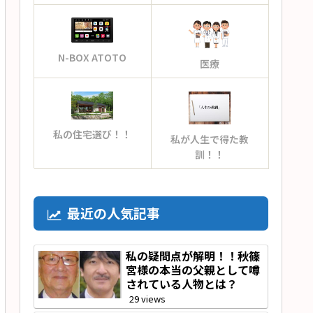
N-BOX ATOTO
医療
私の住宅選び！！
私が人生で得た教
訓！！
最近の人気記事
私の疑問点が解明！！秋篠
宮様の本当の父親として噂
されている人物とは？
29 views