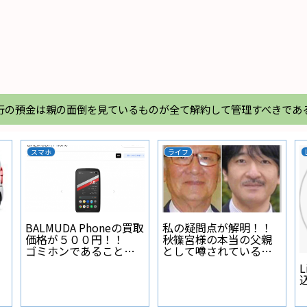
行の預金は親の面倒を見ているものが全て解約して管理すべきであ
スマホ
ライフ
BALMUDA Phoneの買取
私の疑問点が解明！！
価格が５００円！！
秋篠宮様の本当の父親
ゴミホンであることが
として噂されている人
証明された
物とは？
L