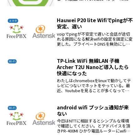
Corporation物理ID: 0バス情報:
pci@0000:01...
Hauwei P20 lite Wifiでpingが不
スマホ
安定、遅い
voipでpingが不安定で遅いと会話が途切
れる原因になる解決wifiの設定を固定に変
更した。プライベートDNSを無効にし
た。iphone6よりping値は良くなった。
P20 liteのping値64 bytes from 192.168....
TP-Link WiFi 無線LAN 子機
Wi-Fi
Archer T2U Nanoど導入したら
快適になった
わたしはchromeboxをlinuxで動かしてテ
レビにつないでネットをやっている。最
近、Youtubeを見ることが多くなってき
ている。ところが動きがカクカクするこ
とが多く快適に視聴できていない。
HUAWEI MediaPad T5でYou...
android wifi プッシュ通知が来
Wi-Fi
ない
今日はNTTに相談するとシンプルな環境
で確認してください。とアドバイスを頂
きPR-400MI ひかり電話ルーターにwifiル
ーターを接続して確認するとandroid端末