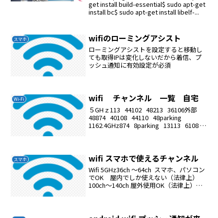
get install build-essential$ sudo apt-get
install bc$ sudo apt-get install libelf-...
wifiのローミングアシスト
スマホ
ローミングアシストを設定すると移動し
ても取得IPは変化しないだから着信、プ
ッシュ通知に有効設定が必須
wifi チャンネル 一覧 自宅
Wi-Fi
５GHｚ113 44102 48213 36106外部
48874 40108 44110 48parking
1162.4GHz874 8parking 13113 6108 1
電子レンジに...
wifi スマホで使えるチャンネル
スマホ
Wifi 5GHz36ch 〜64ch スマホ、パソコン
でOK 屋内でしか使えない（法律上）
100ch〜140ch 屋外使用OK（法律上）
パソコンしかつながらない2,4GHzは屋
内、屋外使用OK（法律上）