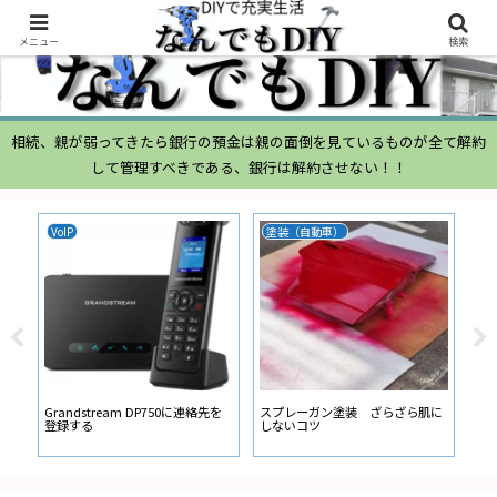
メニュー
検索
相続、親が弱ってきたら銀行の預金は親の面倒を見ているものが全て解約
して管理すべきである、銀行は解約させない！！
VoIP
塗装（自動車）
ム
ムー
経
い
ン
Grandstream DP750に連絡先を
スプレーガン塗装 ざらざら肌に
登録する
しないコツ