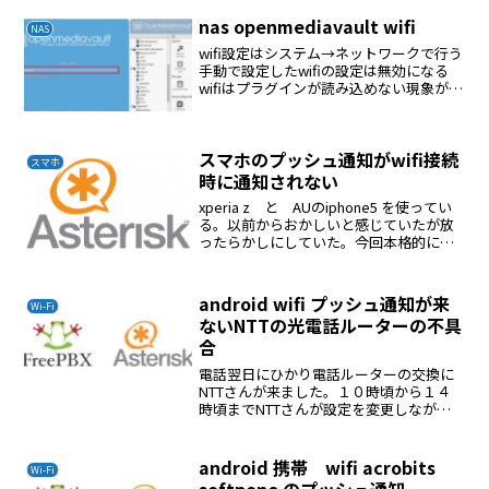
を立ち上げた直後にプッシュ通知が来ま
した。何度繰り返しても立ち上げ直後に...
nas openmediavault wifi
NAS
wifi設定はシステム→ネットワークで行う
手動で設定したwifiの設定は無効になる
wifiはプラグインが読み込めない現象があ
る
スマホのプッシュ通知がwifi接続
スマホ
時に通知されない
xperia z と AUのiphone5 を使ってい
る。以前からおかしいと感じていたが放
ったらかしにしていた。今回本格的に調
査した。出口のルーターのポートが開い
ていないとダメらしいポート開放の確認
方法windowsに04webserver...
android wifi プッシュ通知が来
Wi-Fi
ないNTTの光電話ルーターの不具
合
電話翌日にひかり電話ルーターの交換に
NTTさんが来ました。１０時頃から１４
時頃までNTTさんが設定を変更しながら
やっていたがうまくプッシュ通知は受け
取れませんでした。その後、私が無線ル
ーターのLANとひかり電話のLANを接続し
android 携帯 wifi acrobits
Wi-Fi
てASTERI...
softpone のプッシュ通知