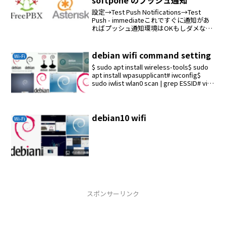
設定→Test Push Notifications→Test
Push - immediateこれですぐに通知があ
ればプッシュ通知環境はOKもしダメな場
合はwifiのgatewayまたはipマスカレード
関連を変更してみるプッシュ通知のポー...
debian wifi command setting
Wi-Fi
$ sudo apt install wireless-tools$ sudo
apt install wpasupplicant# iwconfig$
sudo iwlist wlan0 scan | grep ESSID# vi
/et...
debian10 wifi
Wi-Fi
スポンサーリンク