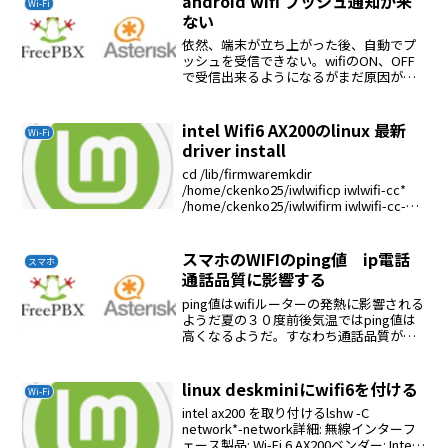
android wifi プッシュ通知が来
Wi-Fi
ない
依然、端末が立ち上がった後、自動でプ
ッシュを受信できない。wifiのON、OFF
で受信出来るようになるがまだ原因がわ
からない
intel Wifi6 AX200のlinux 最新
Wi-Fi
driver install
cd /lib/firmwaremkdir
/home/ckenko25/iwlwificp iwlwifi-cc*
/home/ckenko25/iwlwifirm iwlwifi-cc-
a0*cp /home/ckenko25/iwlw...
スマホのWIFIのping値 ip電話
スマホ
通話品質に影響する
ping値はwifiルーターの発熱に影響される
ようだ夏の３０度前後気温ではping値は
高くなるようだ。すなわち通話品質が落
ちる。夏場はファン等で冷却は必修のよ
うだ。iphoneはスリープ時にはpingが通
らないacrobitsに着信があれば...
linux deskminiにwifi6を付ける
Wi-Fi
intel ax200 を取り付けるlshw -C
network*-network詳細: 無線インターフ
ェース製品: Wi-Fi 6 AX200ベンダー: Intel