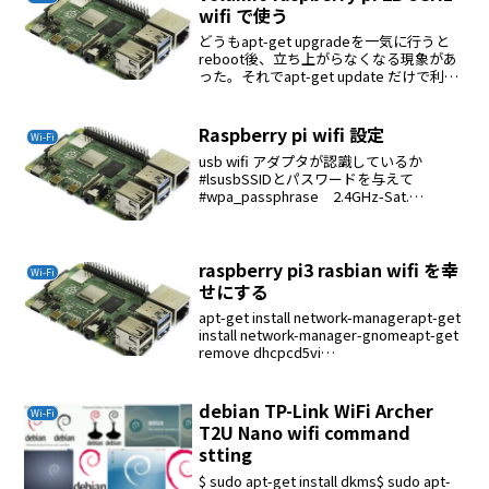
wifi で使う
どうもapt-get upgradeを一気に行うと
reboot後、立ち上がらなくなる現象があ
った。それでapt-get update だけで利用
していた。この状態でkernelをビルドし
て5GHz wifiドライバをいれてもうまくい
かなかっ...
Raspberry pi wifi 設定
Wi-Fi
usb wifi アダプタが認識しているか
#lsusbSSIDとパスワードを与えて
#wpa_passphrase 2.4GHz-Sat.
*********下記が表示されるのでコピーし
て利用するnetwork={ssid="Your_SSI...
raspberry pi3 rasbian wifi を幸
Wi-Fi
せにする
apt-get install network-managerapt-get
install network-manager-gnomeapt-get
remove dhcpcd5vi
/etc/network/interfaces#wif...
debian TP-Link WiFi Archer
Wi-Fi
T2U Nano wifi command
stting
$ sudo apt-get install dkms$ sudo apt-