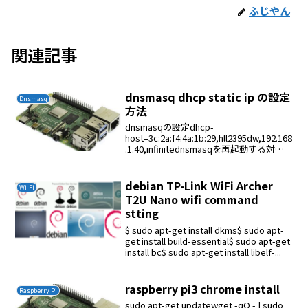
ふじやん
関連記事
dnsmasq dhcp static ip の設定
Dnsmasq
方法
dnsmasqの設定dhcp-
host=3c:2a:f4:4a:1b:29,hll2395dw,192.168
.1.40,infinitednsmasqを再起動する対象
機器をDHCPモードにして再起動する
debian TP-Link WiFi Archer
Wi-Fi
T2U Nano wifi command
stting
$ sudo apt-get install dkms$ sudo apt-
get install build-essential$ sudo apt-get
install bc$ sudo apt-get install libelf-...
raspberry pi3 chrome install
Raspberry Pi
sudo apt-get updatewget -qO - | sudo