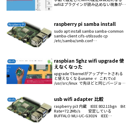
wifiはプラグインが読み込めない現象があ
る
raspberry pi samba install
Raspberry Pi
sudo apt install samba samba-common
samba-client cifs-utilssudo cp
/etc/samba/smb.conf
/etc/samba/smb.conf.origgroupadd ...
raspbian 5ghz wifi upgrade 使
Wi-Fi
えなくなった
upgradeでkernelがアップデートされる
と使えなくなるuname -r これでcd
/usr/src/linux で先ほどと同じバージョン
であればmake install これで使えるよう
になる
usb wifi adapter 比較
Wi-Fi
raspberry pi3 内蔵 IEEE 802.11bgn Bit
Rate=72.2Mb/s 安定している
BUFFALO WLI-UC-G301N IEEE
802.11bgn Bit Rate=270 Mb/s 安定して
いるI-...