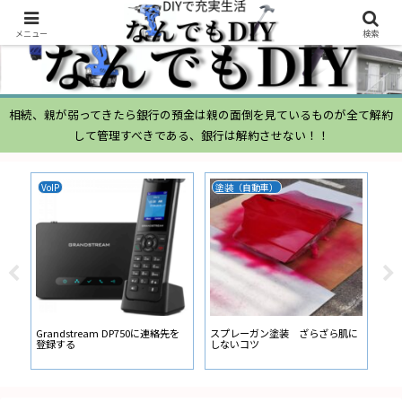
メニュー
検索
相続、親が弱ってきたら銀行の預金は親の面倒を見ているものが全て解約
して管理すべきである、銀行は解約させない！！
VoIP
塗装（自動車）
ム
ムー
経
い
ン
Grandstream DP750に連絡先を
スプレーガン塗装 ざらざら肌に
登録する
しないコツ