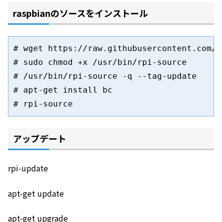
raspbianのソースをインストール
# wget https://raw.githubusercontent.com/n
# sudo chmod +x /usr/bin/rpi-source

# /usr/bin/rpi-source -q --tag-update

# apt-get install bc

アップデート
rpi-update
apt-get update
apt-get upgrade