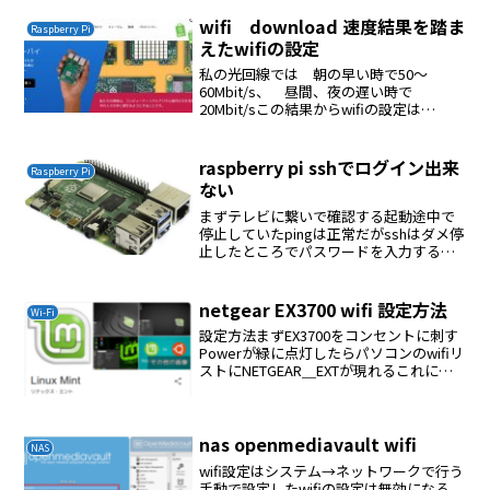
wifi download 速度結果を踏ま
Raspberry Pi
えたwifiの設定
私の光回線では 朝の早い時で50〜
60Mbit/s、 昼間、夜の遅い時で
20Mbit/sこの結果からwifiの設定は
802.11nが最適と判断した802.11acは不安
定で必要ない2.4GHz帯はチャンネル帯域
は20MHzに設定する5GHz...
raspberry pi sshでログイン出来
Raspberry Pi
ない
まずテレビに繋いで確認する起動途中で
停止していたpingは正常だがsshはダメ停
止したところでパスワードを入力すると
＃になる今回の場合はUSB HDDを接続
していたので/etc/fstabのUSB HDD部
分をコメントして再起動した正常に起...
netgear EX3700 wifi 設定方法
Wi-Fi
設定方法まずEX3700をコンセントに刺す
Powerが緑に点灯したらパソコンのwifiリ
ストにNETGEAR＿EXTが現れるこれに接
続を実施するそうするとブラウザを立ち
上げてくださいの案内が現れるのでクリ
ックする設定画面が現れるまず最初にf...
nas openmediavault wifi
NAS
wifi設定はシステム→ネットワークで行う
手動で設定したwifiの設定は無効になる