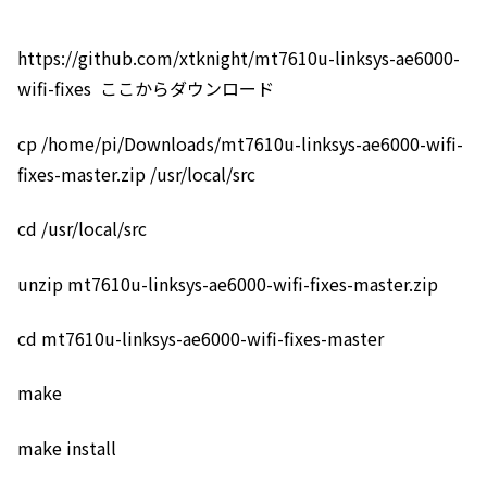
https://github.com/xtknight/mt7610u-linksys-ae6000-
wifi-fixes ここからダウンロード
cp /home/pi/Downloads/mt7610u-linksys-ae6000-wifi-
fixes-master.zip /usr/local/src
cd /usr/local/src
unzip mt7610u-linksys-ae6000-wifi-fixes-master.zip
cd mt7610u-linksys-ae6000-wifi-fixes-master
make
make install