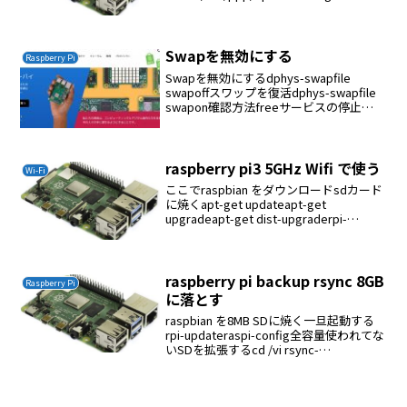
トアウト以下を追記noccpms-dns
203.141.128.35...
Swapを無効にする
Raspberry Pi
Swapを無効にするdphys-swapfile
swapoffスワップを復活dphys-swapfile
swapon確認方法freeサービスの停止
insserv -r dphys-swapfile
raspberry pi3 5GHz Wifi で使う
Wi-Fi
ここでraspbian をダウンロードsdカード
に焼くapt-get updateapt-get
upgradeapt-get dist-upgraderpi-
updateapt-get install vimapt-get
install...
raspberry pi backup rsync 8GB
Raspberry Pi
に落とす
raspbian を8MB SDに焼く一旦起動する
rpi-updateraspi-config全容量使われてな
いSDを拡張するcd /vi rsync-
exclude.txt/proc/*/sys/*/dev/*/boot/*/t
mp/*/...