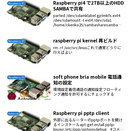
Raspberry pi4 で2TB以上のHDD
Raspberry Pi
SAMBAで共有
parted /dev/sdamklabel gptmkfs.ext4
/dev/sdamount -t ext4 /dev/sda1
/home/ckenko25/sambasharesamba
は/home/ckenko25/sambas...
raspberry pi kernel 再ビルド
Raspberry Pi
rm -rf /usr/src/linuxこれで通常どうりに
行えばよい
soft phone bria mobile 電話通
Raspberry Pi
知の設定
環境設定着信通話の通知設定フローティ
ング通知を許可するにチェックする
Raspberry pi pptp client
Asterisk
外部に出るルーターのpptpポートを開け
るインストールapt-get install pptp-
linuxvi /etc/ppp/optionsdebug #コメン