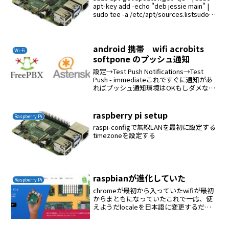
apt-key add -echo "deb jessie main" |
sudo tee -a /etc/apt/sources.listsudo
apt-get...
android 携帯 wifi acrobits
Wi-Fi
softpone のプッシュ通知
設定→Test Push Notifications→Test
Push - immediateこれですぐに通知があ
ればプッシュ通知環境はOKもしダメな場
合はwifiのgatewayまたはipマスカレード
関連を変更してみるプッシュ通知のポー...
raspberry pi setup
Raspberry Pi
raspi-configで無線LANを最初に設定する
timezoneを設定する
raspbianが進化していた
Raspberry Pi
chromeが最初から入っていたwifiが最初
からまともになっていたこれで一応、使
えようだlocaleを日本語に変更するだけ
で日本語になった