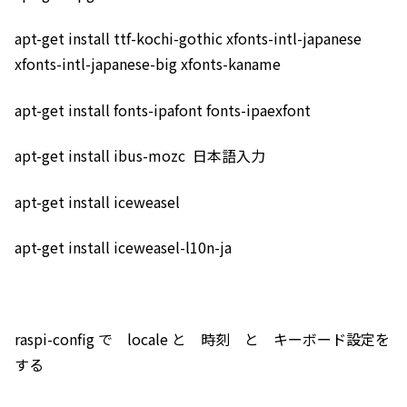
apt-get install ttf-kochi-gothic xfonts-intl-japanese
xfonts-intl-japanese-big xfonts-kaname
apt-get install fonts-ipafont fonts-ipaexfont
apt-get install ibus-mozc 日本語入力
apt-get install iceweasel
apt-get install iceweasel-l10n-ja
raspi-config で locale と 時刻 と キーボード設定を
する