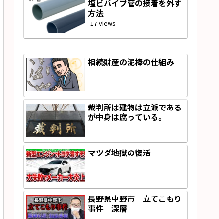
塩ビパイプ管の接着を外す
方法
17 views
相続財産の泥棒の仕組み
裁判所は建物は立派である
が中身は腐っている。
マツダ地獄の復活
長野県中野市 立てこもり
事件 深層