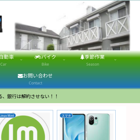
自動車
バイク
季節作業
Car
Bike
Season
お問い合わせ
Contact
る、銀行は解約させない！！
Linux Mint
スマホ
家電