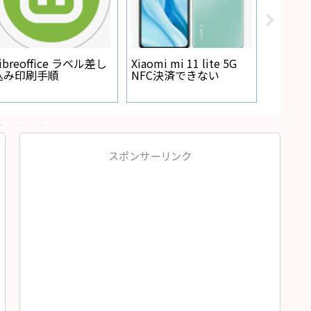
Regza
が点灯
ibreoffice ラベル差し
Xiaomi mi 11 lite 5G
込み印刷手順
NFC決済できない
スポンサーリンク