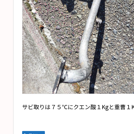
サビ取りは７５℃にクエン酸１Kgと重曹１