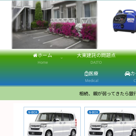
ホーム
大東建託の問題点
Home
DAITO
医療
カ
Medical
C
相続、親が弱ってきたら銀
N-BOX
N-BOX