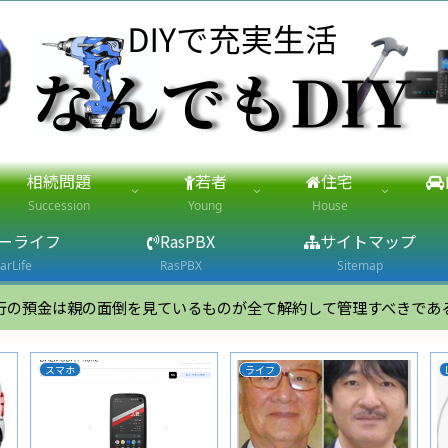
相続問題
若者
住宅
Succession
Young
House
ーライフ
RasPBX
サイトマップ
arLife
RasPBX
Sitemap
行の預金は親の面倒を見ているものが全て解約して管理すべきであ
スマホ
ライフ