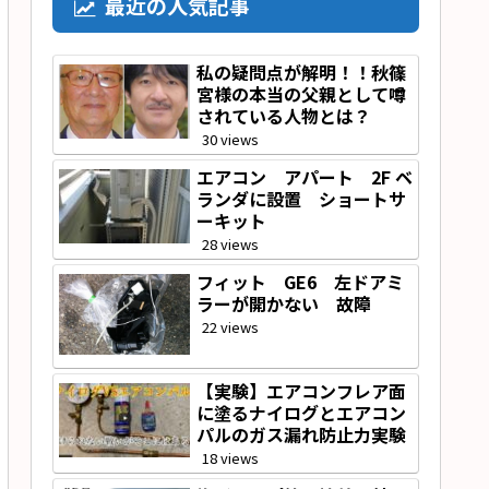
最近の人気記事
私の疑問点が解明！！秋篠
宮様の本当の父親として噂
されている人物とは？
30 views
エアコン アパート 2F ベ
ランダに設置 ショートサ
ーキット
28 views
フィット GE6 左ドアミ
ラーが開かない 故障
22 views
【実験】エアコンフレア面
に塗るナイログとエアコン
パルのガス漏れ防止力実験
18 views