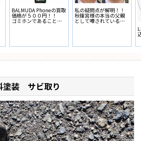
BALMUDA Phoneの買取
私の疑問点が解明！！
価格が５００円！！
秋篠宮様の本当の父親
ゴミホンであることが
として噂されている人
証明された
物とは？
L
料塗装 サビ取り