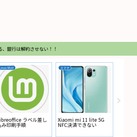
る、銀行は解約させない！！
Linux Mint
スマホ
家電
Regza
が点灯
ibreoffice ラベル差し
Xiaomi mi 11 lite 5G
込み印刷手順
NFC決済できない