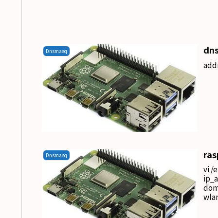
dn
Dnsmasq
addr
ra
Dnsmasq
vi /
ip_a
doma
wlan