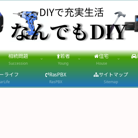
相続問題
若者
住宅
Succession
Young
House
ーライフ
RasPBX
サイトマップ
arLife
RasPBX
Sitemap