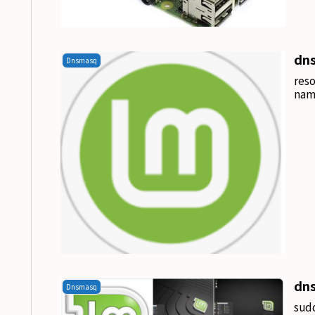
dn
Dnsmasq
res
na
dns
Dnsmasq
sud