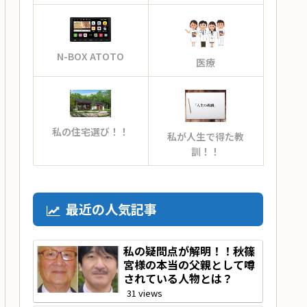
N-BOX ATOTO
医療
私の住宅選び！！
私が人生で得た教
訓！！
最近の人気記事
私の疑問点が解明！！秋篠
宮様の本当の父親として噂
されている人物とは？
31 views