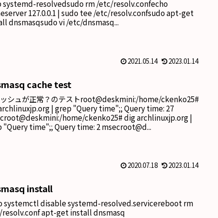
p systemd-resolvedsudo rm /etc/resolv.confecho
server 127.0.0.1 | sudo tee /etc/resolv.confsudo apt-get
all dnsmasqsudo vi /etc/dnsmasq...
2021.05.14
2023.01.14
masq cache test
ッシュが正常？のテストroot@deskmini:/home/ckenko25#
archlinuxjp.org | grep "Query time";; Query time: 27
croot@deskmini:/home/ckenko25# dig archlinuxjp.org |
 "Query time";; Query time: 2 msecroot@d...
2020.07.18
2023.01.14
masq install
o systemctl disable systemd-resolved.servicereboot rm
/resolv.conf apt-get install dnsmasq