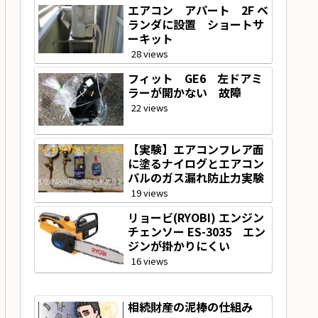
エアコン アパート 2F ベ
ランダに設置 ショートサ
ーキット
28 views
フィット GE6 左ドアミ
ラーが開かない 故障
22 views
【実験】エアコンフレア面
に塗るナイログとエアコン
パルのガス漏れ防止力実験
19 views
リョービ(RYOBI) エンジン
チェンソー ES-3035 エン
ジンが掛かりにくい
16 views
相続財産の泥棒の仕組み