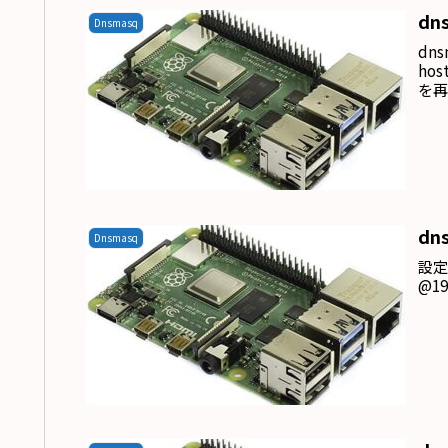
dn
Dnsmasq
dn
host
を再
dn
Dnsmasq
設定
@192