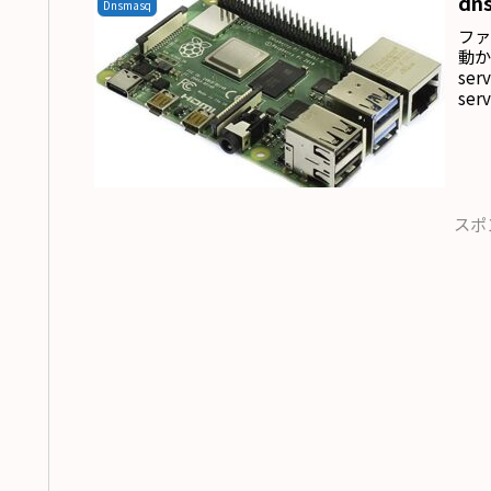
dn
Dnsmasq
ファ
動かな
ser
ser
スポ