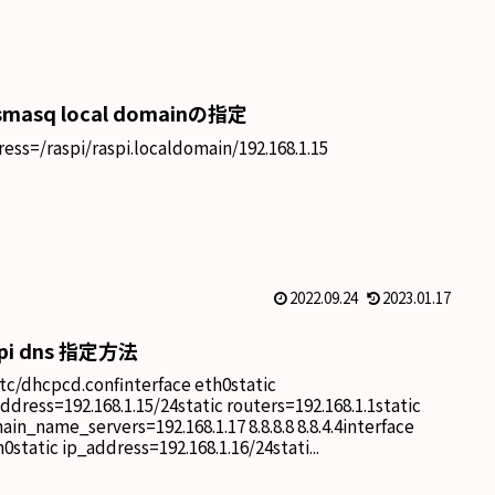
smasq local domainの指定
ess=/raspi/raspi.localdomain/192.168.1.15
2022.09.24
2023.01.17
spi dns 指定方法
etc/dhcpcd.confinterface eth0static
ddress=192.168.1.15/24static routers=192.168.1.1static
in_name_servers=192.168.1.17 8.8.8.8 8.8.4.4interface
0static ip_address=192.168.1.16/24stati...