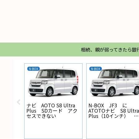
相続、親が弱ってきたら銀
N-BOX
N-BOX
X バック
ナビ AOTO S8 Ultra
N-BOX JF3 に
線の設
Plus SDカード アク
ATOTOナビ S8 Ultra
セスできない
Plus（10インチ） を
取り付けた