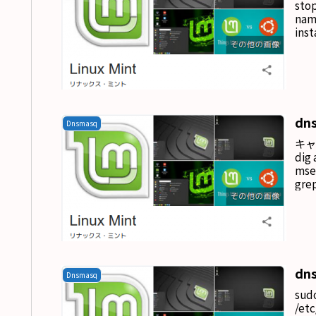
sto
name
inst
dns
Dnsmasq
キャ
dig 
mse
grep
dns
Dnsmasq
sud
/etc