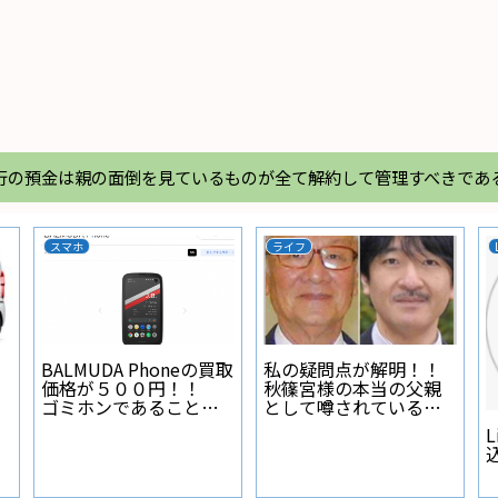
行の預金は親の面倒を見ているものが全て解約して管理すべきであ
スマホ
ライフ
BALMUDA Phoneの買取
私の疑問点が解明！！
価格が５００円！！
秋篠宮様の本当の父親
ゴミホンであることが
として噂されている人
証明された
物とは？
L