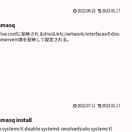
2022.09.23
2023.01.17
smasq
olve.confに反映されるdnsは/etc/network/interfacesのdns-
meservers値を反映して設定される。
2022.07.11
2023.01.17
masq install
o systemctl disable systemd-resolvedsudo systemctl