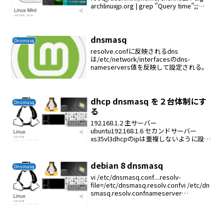
archlinuxjp.org | grep "Query time";;
Query time: 27 msecroot@deskmini:/h...
dnsmasq
Dnsmasq
resolve.confに反映されるdns
は/etc/network/interfacesのdns-
nameservers値を反映して設定される。
dhcp dnsmasq を２台体制にす
Dnsmasq
る
192.168.1.2 主サーバー
ubuntu192.168.1.6 セカンドサーバー
xs35vl3dhcpのipは重複しないように設定
するubuntuのdhcp設定vi
/etc/dhcp/dhcpd.confdefault-leas...
debian 8 dnsmasq
Dnsmasq
vi /etc/dnsmasq.conf....resolv-
file=/etc/dnsmasq.resolv.confvi /etc/dn
smasq.resolv.confnameserver
8.8.8.8nameserver 8.8....