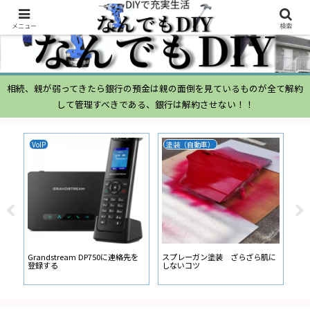
メニュー
検索
相続、親が弱ってきたら銀行の預金は親の面倒を見ているものが全て解約
して管理すべきである、銀行は解約させない！！
VoIP
塗装（自動車）
ム
ムー
経
い
ン
Grandstream DP750に連絡先を
スプレーガン塗装 ざらざら肌に
登録する
しないコツ