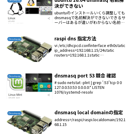
Dnsmasq
決ができない
ubuntuのインストールいくら調整しても
dnsmasqで名前解決ができないできるサ
ーバーはあるが違いがわからない名前解
決できるか# dig www.yahoo.co.jp
@192.168.1.3ログの確認# tail /var/log/...
raspi dns 指定方法
Dnsmasq
vi /etc/dhcpcd.confinterface eth0static
ip_address=192.168.1.15/24static
routers=192.168.1.1static
domain_name_servers=1...
dnsmasq port 53 競合 確認
Dnsmasq
# sudo netstat -plnt | grep ':53'tcp 0 0
127.0.0.53:53 0.0.0.0:* LISTEN
1076/systemd-resolv
dnsmasq local domainの指定
Dnsmasq
address=/raspi/raspi.localdomain/192.1
68.1.15