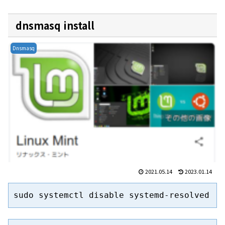
dnsmasq install
Dnsmasq
2021.05.14
2023.01.14
sudo systemctl disable systemd-resolved