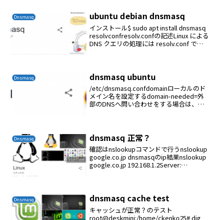
ubuntu debian dnsmasq
Dnsmasq
インストール$ sudo apt install dnsmasq
resolvconfresolv.confの記述Linux による
DNS クエリの処理には resolv.conf で使
えるネームサーバは3つまでという制約が
あります。対応...
dnsmasq ubuntu
Dnsmasq
/etc/dnsmasq.confdomainローカルのド
メイン名を設定するdomain-needed=外
部のDNSへ問い合わせをする場合は、ホ
スト名では問い合わせないbogus-priv=プ
ライベートIPアドレスの逆引を上位の
DNSへ問い...
dnsmasq 正常？
Dnsmasq
確認はnslookupコマンドで行うnslookup
google.co.jp dnsmasqのip結果nslookup
google.co.jp 192.168.1.2Server:
192.168.1.2Address: 192.168...
dnsmasq cache test
Dnsmasq
キャッシュが正常？のテスト
root@deskmini:/home/ckenko25# dig