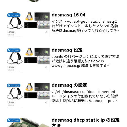
dnsmasq 16.04
Dnsmasq
インストールapt-get install dnsmasqこ
れだけでインストールしたマシンの名前
解決はdnsmaqが行ってくれるそしてキャ
ッシングしてくれる内部マシンの名前解
決は/etc/hostsに各マシンのhostnameを
記述しておけ...
dnsmasq 設定
Dnsmasq
ubuntu の各バージョンによって設定方法
が微妙に違う確認方法nslookup
www.yahoo.co.jp 解決よ依頼する
nameserverのip例：nslookup
www.yahoo.co.jp 192.168.1.2nsloo...
dnsmasq の設定
Dnsmasq
vi /etc/dnsmasq.confdomain-needed
← ドメインの付加されていない名前解
決は上位DNSに転送しないbogus-priv
← プライベートIPの逆引きは上位DNS
に転送しないexpand-hosts ← dom...
dnsmasq dhcp static ip の設定
Dnsmasq
方法