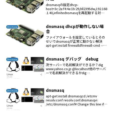
dnsmasqの設定dhcp-
host=3c:2a:f4:4a:1b:29,hll2395dw,192.168
.1.40,infinitednsmasqを再起動する対象
機器をDHCPモードにして再起動する
dnsmasq dhcpが動作しない場
Dnsmasq
合
ファイアウォールを設定しているとその
せいでdnsmasqが正常に動かない解決
apt-get install firewalldfirewall-cmd --
add-service=dns --zone=work --
permanentfir...
dnsmasq デバッグ debug
Dnsmasq
次サーバーで名前解決ができるか？dig
www.yahoo.co.jp @localhost他のサーバ
ーで名前解決ができるかdig
www.google.co.jp @192.168.1.3dnsmasq
他のクライアントからの問い合わせにお...
dnsmasq
Dnsmasq
apt-get install dnsmasqcd /etcmv
resolv.conf resolv.conf.dnsmasqvi
/etc/dnsmasq.conf# Change this line if
you want dns t...