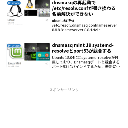
dnsmasqの再起動で
Dnsmasq
/etc/resolv.confが書き換わる
名前解決ができない
ubuntu解決vi
/etc/resolv.dnsmasq.confnameserver
8.8.8.8nameserver 8.8.4.4vi
/etc/resolv.confnameserver 127.0.0.1vi
/etc/dn...
dnsmasq mint 19 systemd-
Dnsmasq
resolveとport53が競合する
Ubuntu 18.04にはsystemd-resolveが付
属しており、Dnsmasqポートと競合する
ポート53 にバインドするため、無効にす
る必要があり ます。次のコマンドを実行
して、解決されたサービスを無効にしま
す。sudo syst...
スポンサーリンク