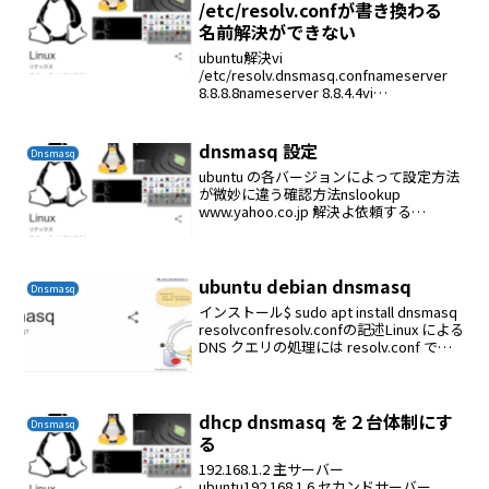
/etc/resolv.confが書き換わる
名前解決ができない
ubuntu解決vi
/etc/resolv.dnsmasq.confnameserver
8.8.8.8nameserver 8.8.4.4vi
/etc/resolv.confnameserver 127.0.0.1vi
/etc/dn...
dnsmasq 設定
Dnsmasq
ubuntu の各バージョンによって設定方法
が微妙に違う確認方法nslookup
www.yahoo.co.jp 解決よ依頼する
nameserverのip例：nslookup
www.yahoo.co.jp 192.168.1.2nsloo...
ubuntu debian dnsmasq
Dnsmasq
インストール$ sudo apt install dnsmasq
resolvconfresolv.confの記述Linux による
DNS クエリの処理には resolv.conf で使
えるネームサーバは3つまでという制約が
あります。対応...
dhcp dnsmasq を２台体制にす
Dnsmasq
る
192.168.1.2 主サーバー
ubuntu192.168.1.6 セカンドサーバー