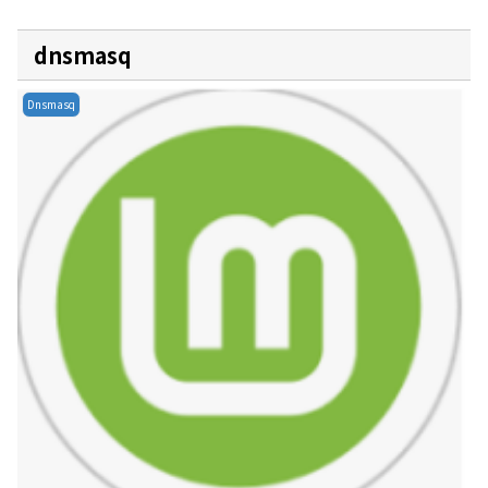
dnsmasq
Dnsmasq