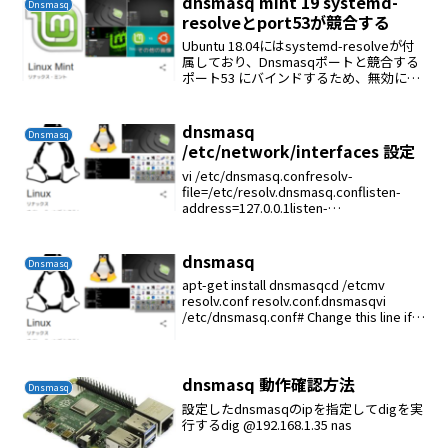
dnsmasq mint 19 systemd-
Dnsmasq
resolveとport53が競合する
Ubuntu 18.04にはsystemd-resolveが付
属しており、Dnsmasqポートと競合する
ポート53 にバインドするため、無効にす
る必要があり ます。次のコマンドを実行
して、解決されたサービスを無効にしま
す。sudo syst...
dnsmasq
Dnsmasq
/etc/network/interfaces 設定
vi /etc/dnsmasq.confresolv-
file=/etc/resolv.dnsmasq.conflisten-
address=127.0.0.1listen-
address=192.168.1.2 #自サーバーIPvi /...
dnsmasq
Dnsmasq
apt-get install dnsmasqcd /etcmv
resolv.conf resolv.conf.dnsmasqvi
/etc/dnsmasq.conf# Change this line if
you want dns t...
dnsmasq 動作確認方法
Dnsmasq
設定したdnsmasqのipを指定してdigを実
行するdig @192.168.1.35 nas