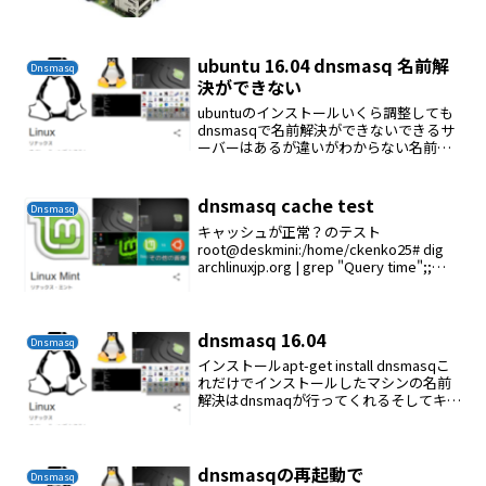
ubuntu 16.04 dnsmasq 名前解
Dnsmasq
決ができない
ubuntuのインストールいくら調整しても
dnsmasqで名前解決ができないできるサ
ーバーはあるが違いがわからない名前解
決できるか# dig www.yahoo.co.jp
@192.168.1.3ログの確認# tail /var/log/...
dnsmasq cache test
Dnsmasq
キャッシュが正常？のテスト
root@deskmini:/home/ckenko25# dig
archlinuxjp.org | grep "Query time";;
Query time: 27 msecroot@deskmini:/h...
dnsmasq 16.04
Dnsmasq
インストールapt-get install dnsmasqこ
れだけでインストールしたマシンの名前
解決はdnsmaqが行ってくれるそしてキャ
ッシングしてくれる内部マシンの名前解
決は/etc/hostsに各マシンのhostnameを
記述しておけ...
dnsmasqの再起動で
Dnsmasq