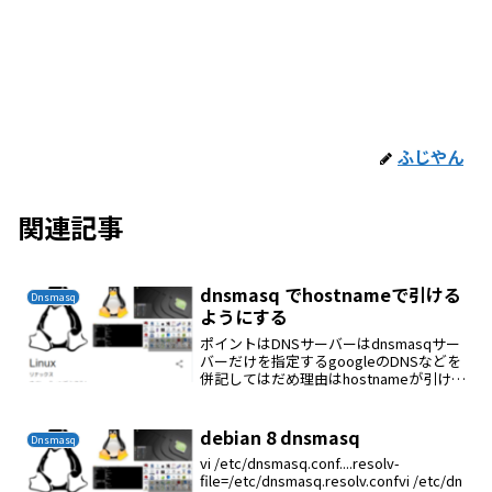
ふじやん
関連記事
dnsmasq でhostnameで引ける
Dnsmasq
ようにする
ポイントはDNSサーバーはdnsmasqサー
バーだけを指定するgoogleのDNSなどを
併記してはだめ理由はhostnameが引けな
い時が出てくるwindowsはDNSを順番に
検索しないようである。
debian 8 dnsmasq
Dnsmasq
vi /etc/dnsmasq.conf....resolv-
file=/etc/dnsmasq.resolv.confvi /etc/dn