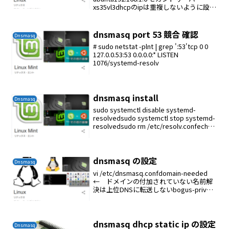
xs35vl3dhcpのipは重複しないように設定
するubuntuのdhcp設定vi
/etc/dhcp/dhcpd.confdefault-leas...
dnsmasq port 53 競合 確認
Dnsmasq
# sudo netstat -plnt | grep ':53'tcp 0 0
127.0.0.53:53 0.0.0.0:* LISTEN
1076/systemd-resolv
dnsmasq install
Dnsmasq
sudo systemctl disable systemd-
resolvedsudo systemctl stop systemd-
resolvedsudo rm /etc/resolv.confecho
nameserver 127.0...
dnsmasq の設定
Dnsmasq
vi /etc/dnsmasq.confdomain-needed
← ドメインの付加されていない名前解
決は上位DNSに転送しないbogus-priv
← プライベートIPの逆引きは上位DNS
に転送しないexpand-hosts ← dom...
dnsmasq dhcp static ip の設定
Dnsmasq