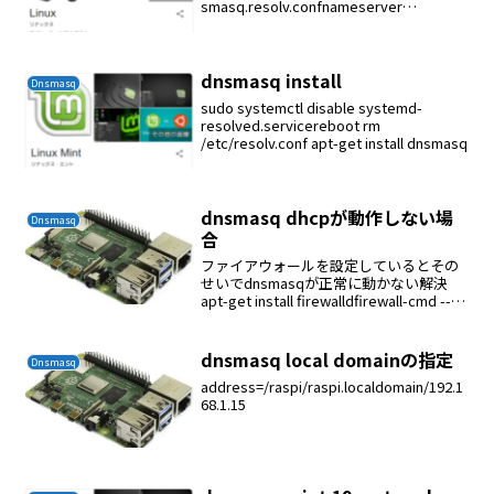
smasq.resolv.confnameserver
8.8.8.8nameserver 8.8....
dnsmasq install
Dnsmasq
sudo systemctl disable systemd-
resolved.servicereboot rm
/etc/resolv.conf apt-get install dnsmasq
dnsmasq dhcpが動作しない場
Dnsmasq
合
ファイアウォールを設定しているとその
せいでdnsmasqが正常に動かない解決
apt-get install firewalldfirewall-cmd --
add-service=dns --zone=work --
permanentfir...
dnsmasq local domainの指定
Dnsmasq
address=/raspi/raspi.localdomain/192.1
68.1.15