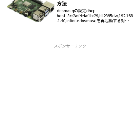
方法
dnsmasqの設定dhcp-
host=3c:2a:f4:4a:1b:29,hll2395dw,192.168
.1.40,infinitednsmasqを再起動する対象
機器をDHCPモードにして再起動する
スポンサーリンク