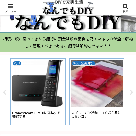
メニュー
検索
相続、親が弱ってきたら銀行の預金は親の面倒を見ているものが全て解約
して管理すべきである、銀行は解約させない！！
VoIP
塗装（自動車）
ム
ムー
経
い
ン
Grandstream DP750に連絡先を
スプレーガン塗装 ざらざら肌に
登録する
しないコツ