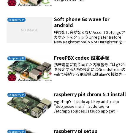
DCMAKE_BUILD_TYPE=Release -D...
Soft phone Gs wave for
Raspberry Pi
android
呼び出し音がならないAccont Settingsア
カウントをクリックUnregister Before
New RegistrationDo Not Unregister を選
択する
FreePBX codec 設定手順
Raspberry Pi
携帯電話に割り当てた内線番号にはg729
を設定するSIPの設定にはGrandstreamの
wifiで接続する電話機にはulawで接続させ
る内線の高度設定に許可コーデックを記
述してAsteriskと端末が接続するコーデ
ックを制限する。携帯電話...
raspberry pi3 chrom 5.1 install
Raspberry Pi
wget -qO - | sudo apt-key add -echo
"deb jessie main" | sudo tee -a
/etc/apt/sources.listsudo apt-get
updatesudo apt-get...
raspberry pi setup
Raspberry Pi