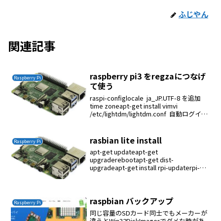
ふじやん
関連記事
raspberry pi3 をregzaにつなげ
Raspberry Pi
て使う
raspi-configlocale ja_JP.UTF-8 を追加
time zoneapt-get install vimvi
/etc/lightdm/lightdm.conf 自動ログイン
ユーザーをpiからckenko25に変更す...
rasbian lite install
Raspberry Pi
apt-get updateapt-get
upgraderebootapt-get dist-
upgradeapt-get install rpi-updaterpi-
updateapt-get install gitgit clone ...
raspbian バックアップ
Raspberry Pi
同じ容量のSDカード同士でもメーカーが
違うとWin32DiskImagerでダメな時があ