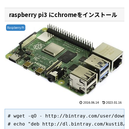
raspberry pi3 にchromeをインストール
Raspberry Pi
2016.06.14
2023.01.16
# wget -qO - http://bintray.com/user/downl
# echo "deb http://dl.bintray.com/kusti8/c