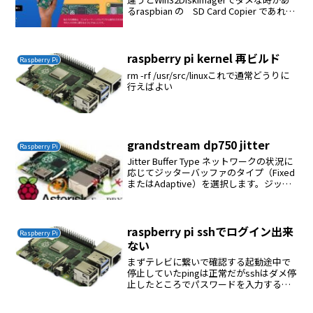
るraspbian の SD Card Copier であれ
ば OK
raspberry pi kernel 再ビルド
Raspberry Pi
rm -rf /usr/src/linuxこれで通常どうりに
行えばよい
grandstream dp750 jitter
Raspberry Pi
Jitter Buffer Type ネットワークの状況に
応じてジッターバッファのタイプ（Fixed
またはAdaptive）を選択します。ジッタ
ーバッファーの長さ- 高（初期200ms、最
小40ms、最大600ms） 注：すべてのボコ
ーダー...
raspberry pi sshでログイン出来
Raspberry Pi
ない
まずテレビに繋いで確認する起動途中で
停止していたpingは正常だがsshはダメ停
止したところでパスワードを入力すると
＃になる今回の場合はUSB HDDを接続
していたので/etc/fstabのUSB HDD部