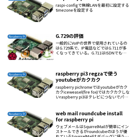
raspi-configで無線LANを最初に設定する
timezoneを設定する
G.729の評価
Raspberry Pi
一般的にVoIPの世界で使用されているの
はG.729系で、IP電話などではG.711が多
くなってきている。G.711はISDNでも使
用されているコーデックであり音質は良
いが、G.729と比較すると情報量が大きく
なってしまう。G.729は圧縮...
raspberry pi3 regzaで使う
Raspberry Pi
youtubeがカクカク
raspberry pichromeではyoutubeがカク
カクiceweasel(fire fox)ではカクカクしな
いraspberry pi3はテレビにつないでパソ
コンの代わりになる。楽な時代になった
私が２０代の時はパソコンが４０万円（...
web mail roundcube install
Raspberry Pi
for raspberry pi
ウェブメールはSquirrelMailが簡単にイン
ストールできるがroundcubeのほうが優
れているSquirrelMailはデバッグに使うの