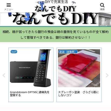
メニュー
検索
相続、親が弱ってきたら銀行の預金は親の面倒を見ているものが全て解約
して管理すべきである、銀行は解約させない！！
VoIP
塗装（自動車）
ム
ムー
経
い
ン
Grandstream DP750に連絡先を
スプレーガン塗装 ざらざら肌に
登録する
しないコツ