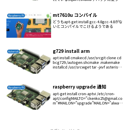
が良いmkdir /opt/roundcubecd
/opt/roundcubewget tar...
mt7610u コンパイル
Raspberry Pi
どうもapt-get install gcc-4.8gcc-4.8がな
いとコンパイルでこけるようである
g729 install arm
Asterisk
apt install cmakecd /usr/srcgit clone cd
bcg729./autogen.shcmake .makemake
installcd /usr/srcwget tar -jxvf asterisk-
g72...
raspberry upgrade 通知
Raspberry Pi
apt-get install cron-aptvi /etc/cron-
apt/configMAILTO="ckenko25@gmail.co
m"#MAILON="upgrade"MAILON="always
"/usr/sbin/cron...