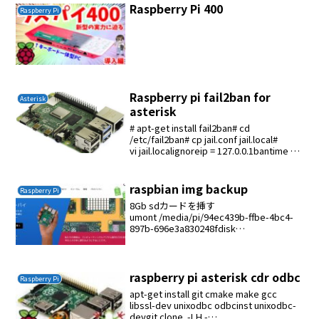
分をコメントして再起動した正常に起...
Raspberry Pi 400
Raspberry Pi
Raspberry pi fail2ban for
Asterisk
asterisk
# apt-get install fail2ban# cd
/etc/fail2ban# cp jail.conf jail.local#
vi jail.localignoreip = 127.0.0.1bantime =
3600 ...
raspbian img backup
Raspberry Pi
8Gb sdカードを挿す
umont /media/pi/94ec439b-ffbe-4bc4-
897b-696e3a830248fdisk
/dev/sdadnwmkfs -t ext4
/dev/sda1mount /dev/sda1 /...
raspberry pi asterisk cdr odbc
Raspberry Pi
apt-get install git cmake make gcc
libssl-dev unixodbc odbcinst unixodbc-
devgit clone -LH -