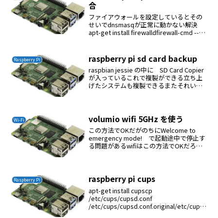
合
ファイアウォールを設定しているとその
せいでdnsmasqが正常に動かない解決
apt-get install firewalldfirewall-cmd --
add-service=dns --zone=work --
permanentfir...
raspberry pi sd card backup
Raspberry Pi
raspbian jessie の中に SD Card Copier
が入っているこれで複製ができる立ち上
げたシステムも複製できるまたそれいが
いもOKいままでdd などで行ってきたが
うまく行く時とこける時がありどうも納
得できなかったがこれで...
volumio wifi 5GHz を使う
Wi-Fi
この方法でOKだがのちにWelcome to
emergency mode! で起動途中で停止す
る問題があるwifiはこの方法でOKだろう#
apt-get install wireless-regdb iw crda#
apt-get u...
raspberry pi cups
Raspberry Pi
apt-get install cupscp
/etc/cups/cupsd.conf
/etc/cups/cupsd.conf.original/etc/cups/
cupsd.confListen 192.168.1.9:631 追記...