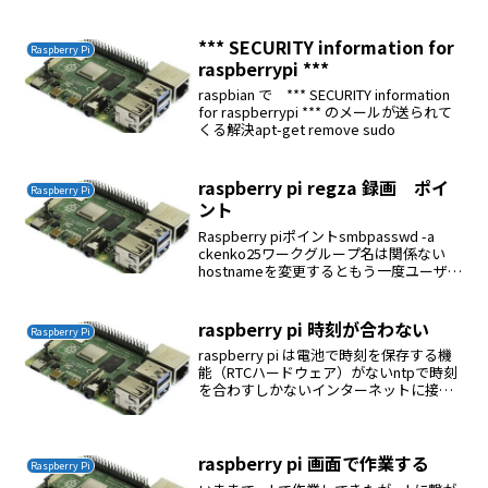
*** SECURITY information for
Raspberry Pi
raspberrypi ***
raspbian で *** SECURITY information
for raspberrypi *** のメールが送られて
くる解決apt-get remove sudo
raspberry pi regza 録画 ポイ
Raspberry Pi
ント
Raspberry piポイントsmbpasswd -a
ckenko25ワークグループ名は関係ない
hostnameを変更するともう一度ユーザー
名とパスワードを入力しなければならな
い
raspberry pi 時刻が合わない
Raspberry Pi
raspberry pi は電池で時刻を保存する機
能（RTCハードウェア）がないntpで時刻
を合わすしかないインターネットに接続
できていない状況では時刻が合わないntp
は初期の1970年状態では機能しないらし
いそこでake-hwclockを...
raspberry pi 画面で作業する
Raspberry Pi