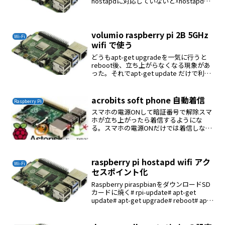
hostapdに対応していないと☓hostapdを
入れ替える# wget # unzip
adafruit_hostapd.zi...
volumio raspberry pi 2B 5GHz
Wi-Fi
wifi で使う
どうもapt-get upgradeを一気に行うと
reboot後、立ち上がらなくなる現象があ
った。それでapt-get update だけで利用
していた。この状態でkernelをビルドし
て5GHz wifiドライバをいれてもうまくい
かなかっ...
acrobits soft phone 自動着信
Raspberry Pi
スマホの電源ONして暗証番号で解除スマ
ホが立ち上がったら着信するようにな
る。スマホの電源ONだけでは着信しな
い。設定→アカウント→アカウント番号
をタッチNATトラバーサル→STUNサーバ
ーstun.google.com:19302Allow...
raspberry pi hostapd wifi アク
Wi-Fi
セスポイント化
Raspberry piraspbianをダウンロードSD
カードに焼く# rpi-update# apt-get
update# apt-get upgrade# reboot# apt-
get dist-upgradeケーブルの接続eht...