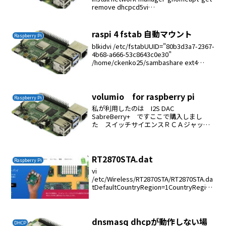
remove dhcpcd5vi
/etc/network/interfaces#wif...
raspi 4 fstab 自動マウント
Raspberry Pi
blkidvi /etc/fstabUUID="80b3d3a7-2367-
4b68-a666-53c8643c0e30"
/home/ckenko25/sambashare ext4
noatime 0 0
volumio for raspberry pi
Raspberry Pi
私が利用したのは I2S DAC
SabreBerry+ ですここで購入しまし
た スイッチサイエンスＲＣＡジャック
ＲＪ－２００８ＢＴ／Ｒ（赤）ＲＣＡジ
ャックＲＪ－２００８ＢＴ／Ｗ（白）ハ
ンダ付けが必要です。 ここからダウンロ
ードするWin3...
RT2870STA.dat
Raspberry Pi
vi
/etc/Wireless/RT2870STA/RT2870STA.da
tDefaultCountryRegion=1CountryRegion
ABand=6CountryCode=JPChannelGeogr
aphy=1SSID=1...
dnsmasq dhcpが動作しない場
DHCP