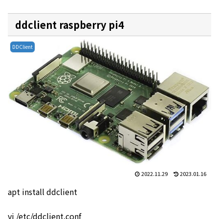
ddclient raspberry pi4
DDClient
2022.11.29
2023.01.16
apt install ddclient
vi /etc/ddclient.conf