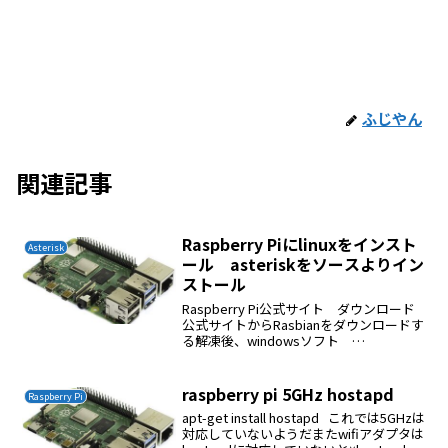
ふじやん
関連記事
Raspberry Piにlinuxをインスト
Asterisk
ール asteriskをソースよりイン
ストール
Raspberry Pi公式サイト ダウンロード
公式サイトからRasbianをダウンロードす
る解凍後、windowsソフト
Win32DiskImager（管理者として実行）
で３２GB SDカードに焼いた取得したIP
の確認tail gre...
raspberry pi 5GHz hostapd
Raspberry Pi
apt-get install hostapd これでは5GHzは
対応していないようだまたwifiアダプタは