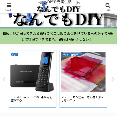
メニュー
検索
相続、親が弱ってきたら銀行の預金は親の面倒を見ているものが全て解約
して管理すべきである、銀行は解約させない！！
VoIP
塗装（自動車）
ム
ムー
経
い
ン
Grandstream DP750に連絡先を
スプレーガン塗装 ざらざら肌に
登録する
しないコツ