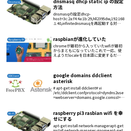
dnsmasq dhcp static ip の設定
Dnsmasq
方法
dnsmasqの設定dhcp-
host=3c:2a:f4:4a:1b:29,hll2395dw,192.168
.1.40,infinitednsmasqを再起動する対象
機器をDHCPモードにして再起動する
raspbianが進化していた
Raspberry Pi
chromeが最初から入っていたwifiが最初
からまともになっていたこれで一応、使
えようだlocaleを日本語に変更するだけ
で日本語になった
google domains ddclient
DDClient
asterisk
# apt-get install ddclient# vi
/etc/ddclient.confprotocol=dyndns2use
=webserver=domains.google.comssl=y
eslogin=<ユーザー名>pas...
raspberry pi3 rasbian wifi を幸
Wi-Fi
せにする
apt-get install network-managerapt-get
install network-manager-gnomeapt-get