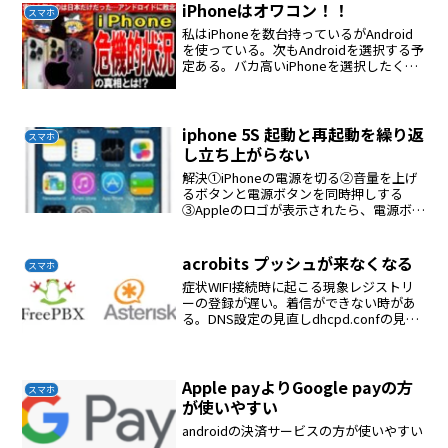
iPhoneはオワコン！！
スマホ
私はiPhoneを数台持っているがAndroid
を使っている。次もAndroidを選択する予
定ある。バカ高いiPhoneを選択したくな
い。iPhoneは性能と価格が釣り合ってい
ない。
iphone 5S 起動と再起動を繰り返
スマホ
し立ち上がらない
解決①iPhoneの電源を切る②音量を上げ
るボタンと電源ボタンを同時押しする
③Appleのロゴが表示されたら、電源ボタ
ンから指を離す（音量ボタンは、ホーム
画面が表示されるまで押したまま）
acrobits プッシュが来なくなる
スマホ
症状WIFI接続時に起こる現象レジストリ
ーの登録が遅い。着信ができない時があ
る。DNS設定の見直しdhcpd.confの見直
しdnsmasqの見直し解決natの設定でキー
プアライブをoffにしていた。これが多分
原因だろう。固定IPにしている...
Apple payよりGoogle payの方
スマホ
が使いやすい
androidの決済サービスの方が使いやすい