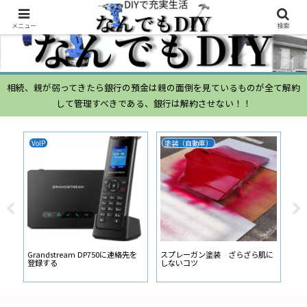
メニュー
検索
相続、親が弱ってきたら銀行の預金は親の面倒を見ているものが全て解約
して管理すべきである、銀行は解約させない！！
VoIP
塗装（自動車）
ム
ムー
経
い
ン
Grandstream DP750に連絡先を
スプレーガン塗装 ざらざら肌に
登録する
しないコツ