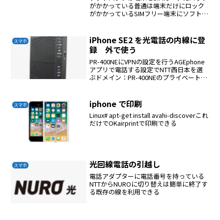
がかかっている普通は端末だけにロック
がかかっているSIMフリー端末にソフトバ
ンクSIMをいれても使えない厄介なSIMで
ある
iPhone SE2 を光電話の内線に登
スマホ
録 外で使う
PR-400NEにVPNの設定を行うAGEphone
アプリで電話する設定でNTT西日本を選
ぶドメイン：PR-400NEのプライベートア
ドレス内線設定を行う入れるMACアドレ
スはiphoneの設定→一般のWi-Fiアドレス
の値を入れる
iphone で印刷
スマホ
Linux# apt-get install avahi-discoverこれ
だけでOKairprintで印刷できる
光回線電話の引越し
スマホ
電話アダプターに電話番号を持っている
NTTからNUROに切り替えは簡単に終了す
る既存の線を利用できる