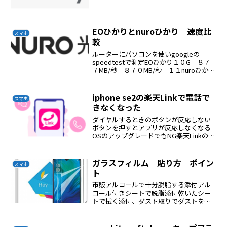
EOひかりとnuroひかり 速度比
スマホ
較
ルーターにパソコンを使いgoogleの
speedtestで測定EOひかり１０G ８７
７MB/秒 ８７０MB/秒 １１nuroひかり
２G ８４０MB/秒 ６８５MB/秒 １０
iphone se2の楽天Linkで電話で
スマホ
きなくなった
ダイヤルするときのボタンが反応しない
ボタンを押すとアプリが反応しなくなる
OSのアップグレードでもNG楽天Linkの更
新でもNGnano SIMに変更手続きをした
androidで使う２台持ち
ガラスフィルム 貼り方 ポイン
スマホ
ト
市販アルコールで十分脱脂する添付アル
コール付きシートで脱脂添付乾いたシー
トで拭く添付、ダスト取りでダストを取
る２人で作業する２人で短辺を持ち貼り
付ける