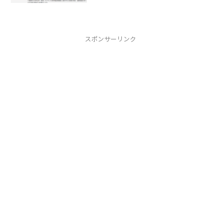
天でんわの特徴楽天でんわ 電話回線だか
ら途切れない 月額基本料0円使った分だ
け後払い 通話料100円につき1...
スポンサーリンク