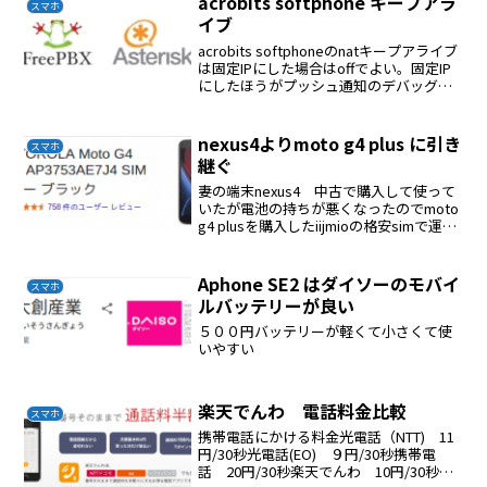
acrobits softphone キープアラ
スマホ
イブ
acrobits softphoneのnatキープアライブ
は固定IPにした場合はoffでよい。固定IP
にしたほうがプッシュ通知のデバッグ要
因はひとつへる。
nexus4よりmoto g4 plus に引き
スマホ
継ぐ
妻の端末nexus4 中古で購入して使って
いたが電池の持ちが悪くなったのでmoto
g4 plusを購入したiijmioの格安simで運用
しているmoto g4 plusを選んだ理由はデ
ザイン、性能、価格のバランスがよいの
でこれにした引き継...
Aphone SE2 はダイソーのモバイ
スマホ
ルバッテリーが良い
５００円バッテリーが軽くて小さくて使
いやすい
楽天でんわ 電話料金比較
スマホ
携帯電話にかける料金光電話（NTT) 11
円/30秒光電話(EO) ９円/30秒携帯電
話 20円/30秒楽天でんわ 10円/30秒楽