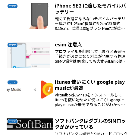
ればデーター通信が出来るようになる
iPhone SE2 に適したモバイルバ
スマホ
ッテリー
軽くて負担にならないモバイルバッテリ
ー厚さ約1.25cm*横幅約6.2cm*縦幅約
9.15cｍ。重量:103gブランド品だが重く
て負担になるモバイルバッテリー9.6 x 6.2
x 2.2 cm; 195 g
esim 注意点
スマホ
プロファイルを削除してしまうと再発行
手続きが必要になり料金が発生する物理
SIMの場合は削除しても大丈夫IIJmioは手
続き後１０分ほどで開通できる
itunes 使いにくい google play
スマホ
musicが最高
virtualboxにwin10をインストールして
ituesを使い始めたが使いにくいgoogle
play musicが最高であることがわかっ
た。
ソフトバンクはダブルのSIMロッ
スマホ
クがかかっている
ソフトバンクは端末とSIMカードにロック