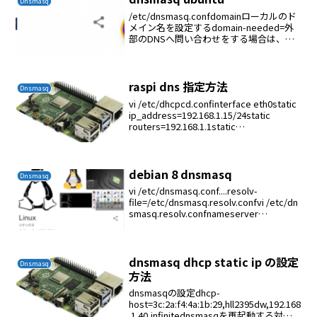
Dnsmasq
/etc/dnsmasq.confdomainローカルのド
メイン名を設定するdomain-needed=外
部のDNSへ問い合わせをする場合は、ホ
スト名では問い合わせないbogus-priv=プ
ライベートIPアドレスの逆引を上位の
DNSへ問い...
raspi dns 指定方法
Dnsmasq
vi /etc/dhcpcd.confinterface eth0static
ip_address=192.168.1.15/24static
routers=192.168.1.1static
domain_name_servers=1...
debian 8 dnsmasq
Dnsmasq
vi /etc/dnsmasq.conf....resolv-
file=/etc/dnsmasq.resolv.confvi /etc/dn
smasq.resolv.confnameserver
8.8.8.8nameserver 8.8....
dnsmasq dhcp static ip の設定
Dnsmasq
方法
dnsmasqの設定dhcp-
host=3c:2a:f4:4a:1b:29,hll2395dw,192.168
.1.40,infinitednsmasqを再起動する対象