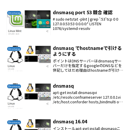
dnsmasq port 53 競合 確認
Dnsmasq
# sudo netstat -plnt | grep ':53'tcp 0 0
127.0.0.53:53 0.0.0.0:* LISTEN
1076/systemd-resolv
dnsmasq でhostnameで引ける
Dnsmasq
ようにする
ポイントはDNSサーバーはdnsmasqサー
バーだけを指定するgoogleのDNSなどを
併記してはだめ理由はhostnameが引けな
い時が出てくるwindowsはDNSを順番に
検索しないようである。
dnsmasq
Dnsmasq
apt-get install dnsmasqvi
/etc/resolv.confnameserver 127.0.0.1vi
/etc/host.conforder hosts,bindmulti on
名前解決における検索順序です。h...
dnsmasq 16.04
Dnsmasq
インストールapt-get install dnsmasqこ