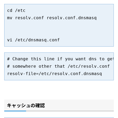
cd /etc

mv resolv.conf resolv.conf.dnsmasq

vi /etc/dnsmasq.conf
# Change this line if you want dns to get 
# somewhere other that /etc/resolv.conf

resolv-file=/etc/resolv.conf.dnsmasq
キャッシュの確認