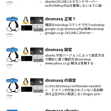
ubuntu192.168.1.6 セカンドサーバー
xs35vl3dhcpのipは重複しないように設定
するubuntuのdhcp設定vi
/etc/dhcp/dhcpd.confdefault-leas...
dnsmasq 正常？
Dnsmasq
確認はnslookupコマンドで行うnslookup
google.co.jp dnsmasqのip結果nslookup
google.co.jp 192.168.1.2Server:
192.168.1.2Address: 192.168...
dnsmasq 設定
Dnsmasq
ubuntu の各バージョンによって設定方法
が微妙に違う確認方法nslookup
www.yahoo.co.jp 解決よ依頼する
nameserverのip例：nslookup
www.yahoo.co.jp 192.168.1.2nsloo...
dnsmasq の設定
Dnsmasq
vi /etc/dnsmasq.confdomain-needed
← ドメインの付加されていない名前解
決は上位DNSに転送しないbogus-priv
← プライベートIPの逆引きは上位DNS
に転送しないexpand-hosts ← dom...
dnsmasq ubuntu