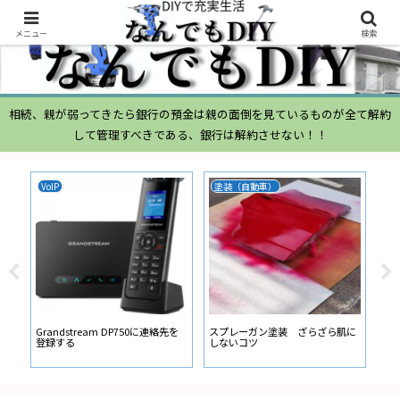
メニュー
検索
相続、親が弱ってきたら銀行の預金は親の面倒を見ているものが全て解約
して管理すべきである、銀行は解約させない！！
VoIP
塗装（自動車）
ム
ムー
経
い
ン
Grandstream DP750に連絡先を
スプレーガン塗装 ざらざら肌に
登録する
しないコツ