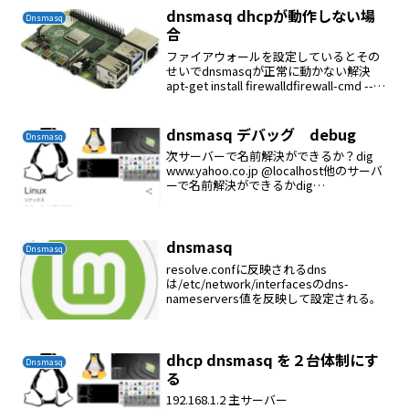
dnsmasq dhcpが動作しない場
Dnsmasq
合
ファイアウォールを設定しているとその
せいでdnsmasqが正常に動かない解決
apt-get install firewalldfirewall-cmd --
add-service=dns --zone=work --
permanentfir...
dnsmasq デバッグ debug
Dnsmasq
次サーバーで名前解決ができるか？dig
www.yahoo.co.jp @localhost他のサーバ
ーで名前解決ができるかdig
www.google.co.jp @192.168.1.3dnsmasq
他のクライアントからの問い合わせにお...
dnsmasq
Dnsmasq
resolve.confに反映されるdns
は/etc/network/interfacesのdns-
nameservers値を反映して設定される。
dhcp dnsmasq を２台体制にす
Dnsmasq
る
192.168.1.2 主サーバー