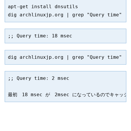
apt-get install dnsutils 

dig archlinuxjp.org | grep "Query time"
dig archlinuxjp.org | grep "Query time"
;; Query time: 2 msec

最初　18 msec が　2msec になっているのでキャッ