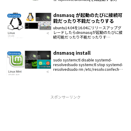
機器をDHCPモードにして再起動する
dnsmasq が起動のたびに接続可
Dnsmasq
能だったり不能だったりする
ubuntu14.04を16.04にリリースアップグ
レードしたらdnsmasqが起動のたびに接
続可能だったり不能だったりす
る/etc/resolv.confのnameserverを
8.8.8.8にすれば接続できるdnsmasqがお
かしいこと...
dnsmasq install
Dnsmasq
sudo systemctl disable systemd-
resolvedsudo systemctl stop systemd-
resolvedsudo rm /etc/resolv.confecho
nameserver 127.0...
スポンサーリンク