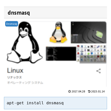
dnsmasq
Dnsmasq
2017.04.28
2023.01.14
apt-get install dnsmasq