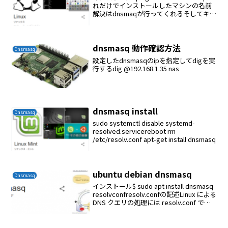
れだけでインストールしたマシンの名前
解決はdnsmaqが行ってくれるそしてキャ
ッシングしてくれる内部マシンの名前解
決は/etc/hostsに各マシンのhostnameを
記述しておけ...
dnsmasq 動作確認方法
Dnsmasq
設定したdnsmasqのipを指定してdigを実
行するdig @192.168.1.35 nas
dnsmasq install
Dnsmasq
sudo systemctl disable systemd-
resolved.servicereboot rm
/etc/resolv.conf apt-get install dnsmasq
ubuntu debian dnsmasq
Dnsmasq
インストール$ sudo apt install dnsmasq
resolvconfresolv.confの記述Linux による
DNS クエリの処理には resolv.conf で使
えるネームサーバは3つまでという制約が
あります。対応...