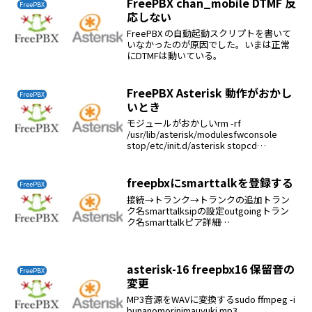
FreePBX chan_mobile DTMF 反
FreePBX
応しない
FreePBX の自動起動スクリプトを書いて
いなかったのが原因でした。いまは正常
にDTMFは動いている。
FreePBX Asterisk 動作がおかし
FreePBX
いとき
モジュールがおかしいrm -rf
/usr/lib/asterisk/modulesfwconsole
stop/etc/init.d/asterisk stopcd
/usr/src/<asterisk>makemake install
freepbxにsmarttalkを登録する
FreePBX
接続→トランク→トランクの追加トラン
ク名smarttalksipの設定outgoingトラン
ク名smarttalkピア詳細
type=friendusername=050を除いた電話
番号fromuser=050を除いた電話番号
secret=パ...
asterisk-16 freepbx16 保留音の
FreePBX
変更
MP3音源をWAVに変換するsudo ffmpeg -i
bunanomorinimauyuki.mp3