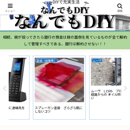
メニュー
検索
相続、親が弱ってきたら銀行の預金は親の面倒を見ているものが全て解約
して管理すべきである、銀行は解約させない！！
ムーヴ
N-BOX
N-
ムーヴ L150S ブローバイガス
ATOTO N-BOX バックカメラ ガ
ナビ
経路からの オイル吹き返し量が多
イド線の設定
ー
い
に