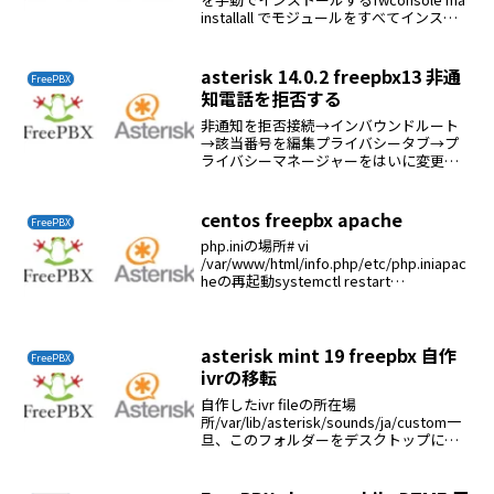
installall でモジュールをすべてインスト
ールすると契約画面が表示されて先に進
めなくなるこれを怠ると電話先の音声が
聞こえない現象になる
asterisk 14.0.2 freepbx13 非通
FreePBX
知電話を拒否する
非通知を拒否接続→インバウンドルート
→該当番号を編集プライバシータブ→プ
ライバシーマネージャーをはいに変更確
認他の外線から非通知で電話します（１
８４）に続いて番号を電話する。電話番
号非通知です。あなたの電話番号を市外
centos freepbx apache
FreePBX
局番から入力してください...
php.iniの場所# vi
/var/www/html/info.php/etc/php.iniapac
heの再起動systemctl restart
httpd.service
asterisk mint 19 freepbx 自作
FreePBX
ivrの移転
自作したivr fileの所在場
所/var/lib/asterisk/sounds/ja/custom一
旦、このフォルダーをデスクトップにコ
ピーして新規サーバーにシステム録音で
登録する