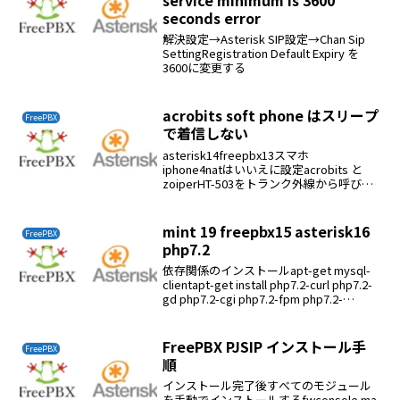
seconds error
解決設定→Asterisk SIP設定→Chan Sip
SettingRegistration Default Expiry を
3600に変更する
acrobits soft phone はスリープ
FreePBX
で着信しない
asterisk14freepbx13スマホ
iphone4natはいいえに設定acrobits と
zoiperHT-503をトランク外線から呼び出
しacrobitsは反応しないzoiperは着信す
る
mint 19 freepbx15 asterisk16
FreePBX
php7.2
依存関係のインストールapt-get mysql-
clientapt-get install php7.2-curl php7.2-
gd php7.2-cgi php7.2-fpm php7.2-
bcmath php7.2-odbcapt-...
FreePBX PJSIP インストール手
FreePBX
順
インストール完了後すべてのモジュール
を手動でインストールするfwconsole ma