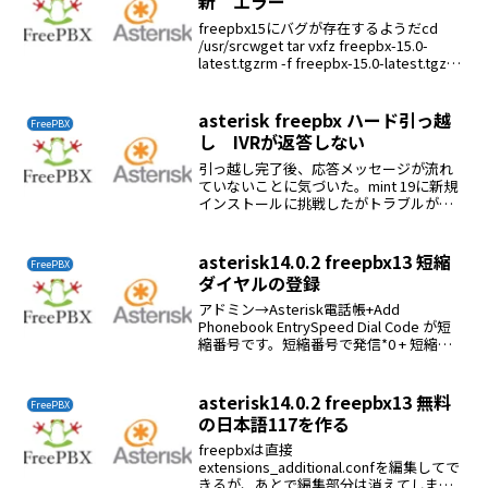
新 エラー
freepbx15にバグが存在するようだcd
/usr/srcwget tar vxfz freepbx-15.0-
latest.tgzrm -f freepbx-15.0-latest.tgzcd
freepbx./start_aster...
asterisk freepbx ハード引っ越
FreePBX
し IVRが返答しない
引っ越し完了後、応答メッセージが流れ
ていないことに気づいた。mint 19に新規
インストールに挑戦したがトラブルが多
いので諦めた。解決アドミン→システム
録音の再生が出来ないことに気がつい
た。/var/lib/asterisk/sounds/...
asterisk14.0.2 freepbx13 短縮
FreePBX
ダイヤルの登録
アドミン→Asterisk電話帳+Add
Phonebook EntrySpeed Dial Code が短
縮番号です。短縮番号で発信*0 + 短縮番
号携帯番号は覚えられないので短縮を登
録すれば便利
asterisk14.0.2 freepbx13 無料
FreePBX
の日本語117を作る
freepbxは直接
extensions_additional.confを編集してで
きるが、あとで編集部分は消えてしま