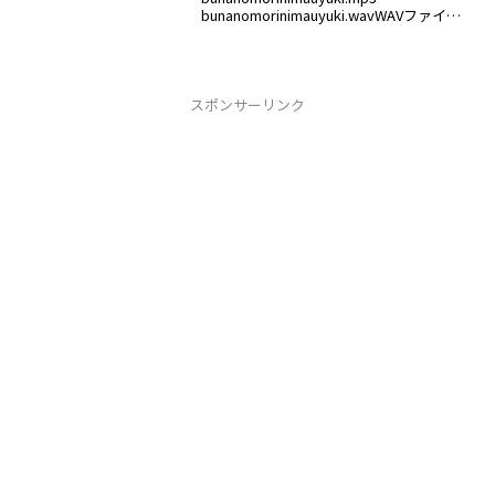
bunanomorinimauyuki.wavWAVファイル
が容量が大きいので規格に収まるように
変換するsox bunanomorin...
スポンサーリンク