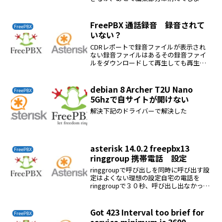
う。正式手順カスタム内線の登録アドミ
ン→カスタム内線内線番号と説明書を登
録するextensions_custom.conf...
FreePBX 通話録音 録音されて
FreePBX
いない？
CDRレポートで録音ファイルが表示され
ない録音ファイルはあるその録音ファイ
ルをダウンロードして再生しても再生で
きない解決apt-get dist-upgrade
debian 8 Archer T2U Nano
FreePBX
5Ghzで自サイトが開けない
解決下記のドライバーで解決した
asterisk 14.0.2 freepbx13
FreePBX
ringgroup 携帯電話 設定
ringgroupで呼び出しを同時に呼び出す設
定はよくない理想の設定自宅の電話を
ringgroupで３０秒、呼び出し出なかった
場合の宛先に携帯電話の内線を登録す
る、呼び出しは６０秒にした。これで無
駄な電池の消耗がなくなる。
Got 423 Interval too brief for
FreePBX
service minimum is 3600