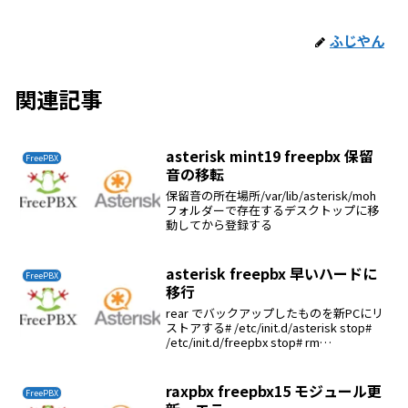
ふじやん
関連記事
asterisk mint19 freepbx 保留
FreePBX
音の移転
保留音の所在場所/var/lib/asterisk/moh
フォルダーで存在するデスクトップに移
動してから登録する
asterisk freepbx 早いハードに
FreePBX
移行
rear でバックアップしたものを新PCにリ
ストアする# /etc/init.d/asterisk stop#
/etc/init.d/freepbx stop# rm
/usr/lib/asterisk/modules/*# cd /us...
raxpbx freepbx15 モジュール更
FreePBX