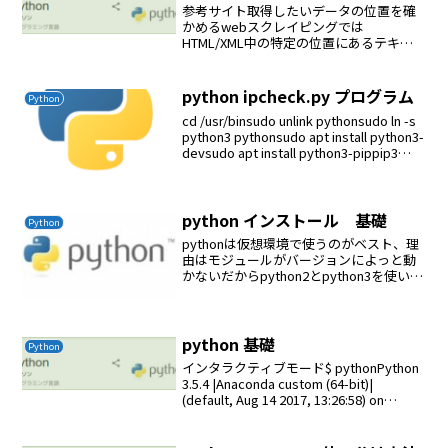
参考サイト取得したいデータの位置を確
かめるwebスクレイピングでは
HTML/XML中の特定の位置にあるテキス
トを抽出するのが目的となるため、まず
対象のデータ位置を確認します。この
際、Chromeの検証機能が使いやすいで
python ipcheck.py プログラム
Python
す。（以下参照）Chr...
cd /usr/binsudo unlink pythonsudo ln -s
python3 pythonsudo apt install python3-
devsudo apt install python3-pippip3
insta...
python インストール 基礎
Python
pythonは仮想環境で使うのがベスト、理
由はモジュールがバージョンによっと動
かないだからpython2とpython3を使い分
けしないといけない仮想環境とは
python2とpython3を使い分けための仕組
みpythonのインストールでま...
python 基礎
Python
インタラクティブモード$ pythonPython
3.5.4 |Anaconda custom (64-bit)|
(default, Aug 14 2017, 13:26:58) on
linuxType "help", "copyri...