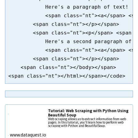
            Here's a paragraph of text!

            <span class="nt"><a</span> <sp
        <span class="nt"></p></span>

        <span class="nt"><p</span> <span c
            Here's a second paragraph of te
            <span class="nt"><a</span> <sp
        <span class="nt"></p></span>

    <span class="nt"></body></span>

Tutorial: Web Scraping with Python Using
Beautiful Soup
Web scraping allows us to extract information from web
pages. In this tutorial, you'll learn how to perform web
scraping with Python and BeautifulSoup.
www.dataquest.io