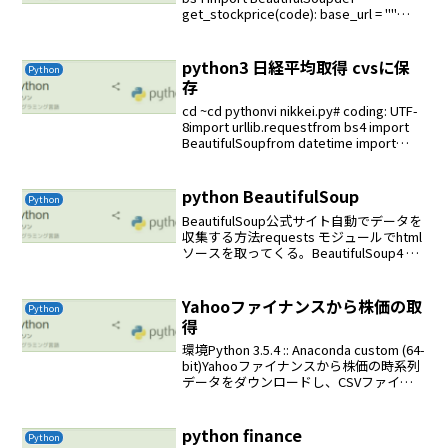
get_stockprice(code): base_url = ""
query = {} query = c...
python3 日経平均取得 cvsに保
Python
存
cd ~cd pythonvi nikkei.py# coding: UTF-
8import urllib.requestfrom bs4 import
BeautifulSoupfrom datetime import
datetimei...
python BeautifulSoup
Python
BeautifulSoup公式サイト自動でデータを
収集する方法requests モジュールでhtml
ソースを取ってくる。BeautifulSoup4 モ
ジュールでソースを整形する。Beautiful
Soup 4.2.0 Doc. 日本語訳...
Yahooファイナンスから株価の取
Python
得
環境Python 3.5.4 :: Anaconda custom (64-
bit)Yahooファイナンスから株価の時系列
データをダウンロードし、CSVファイル
に保存するには、PythonのPandas
Datareaderを使用すると簡単...
python finance
Python