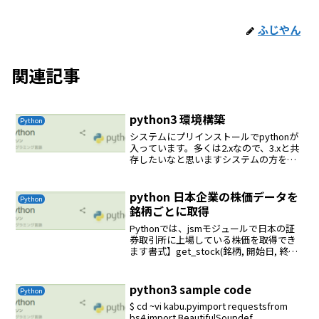
ふじやん
関連記事
python3 環境構築
Python
システムにプリインストールでpythonが
入っています。多くは2.xなので、3.xと共
存したいなと思いますシステムの方をう
かつにさわるとはまります(apt-get
remove pyhton を絶対にやってはならな
いシステムが壊れる)別途a...
python 日本企業の株価データを
Python
銘柄ごとに取得
Pythonでは、jsmモジュールで日本の証
券取引所に上場している株価を取得でき
ます書式】get_stock(銘柄, 開始日, 終了
日)■返り値指定した銘柄の開始～終了日
の株価（終値、始値、高値、安値）
python3ソース<pre clas...
python3 sample code
Python
$ cd ~vi kabu.pyimport requestsfrom
bs4 import BeautifulSoupdef