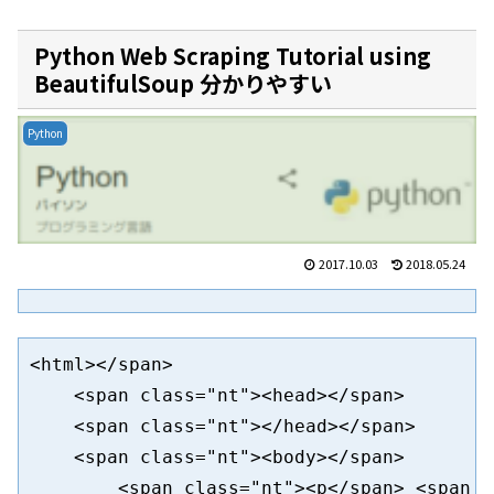
Python Web Scraping Tutorial using
BeautifulSoup 分かりやすい
Python
2017.10.03
2018.05.24
<html></span>

    <span class="nt"><head></span>

    <span class="nt"></head></span>

    <span class="nt"><body></span>

        <span class="nt"><p</span> <span c