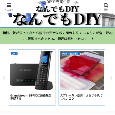
メニュー
検索
相続、親が弱ってきたら銀行の預金は親の面倒を見ているものが全て解約
して管理すべきである、銀行は解約させない！！
VoIP
塗装（自動車）
ム
ムー
経
い
ン
Grandstream DP750に連絡先を
スプレーガン塗装 ざらざら肌に
登録する
しないコツ