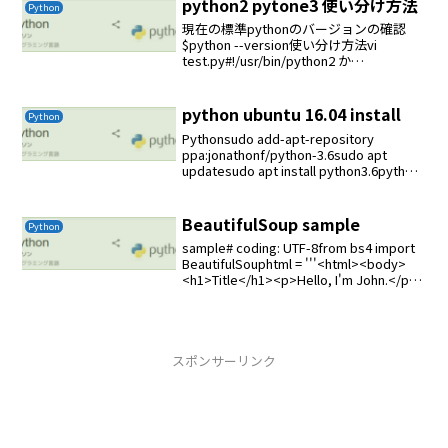
python2 pytone3 使い分け方法
Python
現在の標準pythonのバージョンの確認
$python --version使い分け方法vi
test.py#!/usr/bin/python2 か
#!/usr/bin/python3 を指定すれば良いスク
リプトを変更せずに python2 ...
python ubuntu 16.04 install
Python
Pythonsudo add-apt-repository
ppa:jonathonf/python-3.6sudo apt
updatesudo apt install python3.6python
-VPython 2.7.12 が表...
BeautifulSoup sample
Python
sample# coding: UTF-8from bs4 import
BeautifulSouphtml = '''<html><body>
<h1>Title</h1><p>Hello, I'm John.</p>
</body></ht...
スポンサーリンク