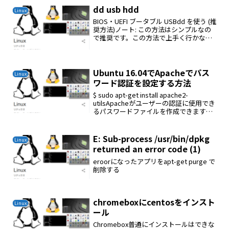
dd usb hdd
Linux
BIOS・UEFI ブータブル USBdd を使う (推
奨方法)ノート: この方法はシンプルなの
で推奨です。この方法で上手く行かない
時は下のもうひとつの方法に進んで下さ
い。警告: この方法では /dev/sdx の全て
のデータを完全に消去し...
Ubuntu 16.04でApacheでパス
Linux
ワード認証を設定する方法
$ sudo apt-get install apache2-
utilsApacheがユーザーの認証に使用でき
るパスワードファイルを作成できます。
この目的のため.htpasswd
に、/etc/apache2設定ディレクトリ内で
呼び出される隠...
E: Sub-process /usr/bin/dpkg
Linux
returned an error code (1)
eroorになったアプリをapt-get purge で
削除する
chromeboxにcentosをインスト
Linux
ール
Chromebox普通にインストールはできな