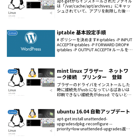
apt-getからインストールされたファイル
は「/var/cache/apt/archives」にキャッ
シュされていて、アプリを削除した後も
キャッシュは残る。「apt-get
autoclean」では、この
「/var/cache/apt/a...
iptable 基本設定手順
Linux
# ポリシーを決めます# iptables -P INPUT
ACCEPT# iptables -P FORWARD DROP#
iptables -P OUTPUT ACCEPT# ルールをク
リアします# iptables -F# 接続済...
mint linux ブラザー ネットワ
Linux
ーク接続 プリンター 登録
ブラザーのドライバをインストールした
時に接続先がusb:になっているばあいは
印刷できない接続先がdnssd: でないとだ
めであるHL-2270DWは接続先がdnssd:に
ならないcupsでdnssd:に変更しないとだ
めであるipp:とsmb...
ubuntu 16.04 自動アップデート
Linux
apt-get install unattended-
upgradesdpkg-reconfigure --
priority=low unattended-upgrades返答
はYes次のようになって生成されるvi
/etc/apt/apt...