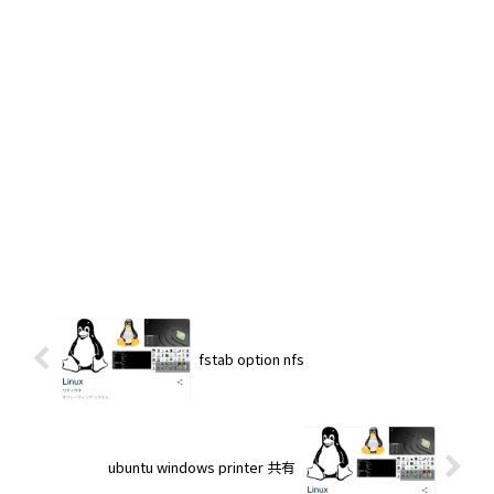
fstab option nfs
ubuntu windows printer 共有