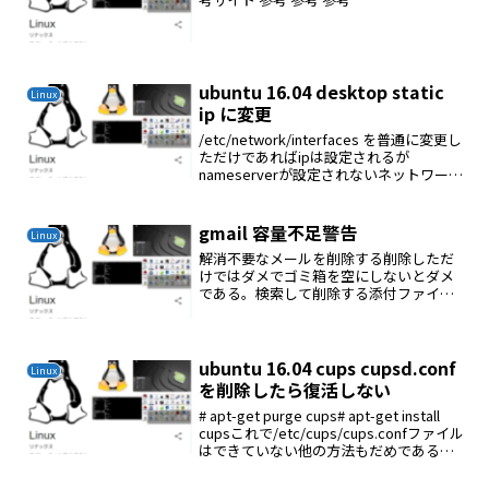
ubuntu 16.04 desktop static
Linux
ip に変更
/etc/network/interfaces を普通に変更し
ただけであればipは設定されるが
nameserverが設定されないネットワーク
マージャーを変更する必要があるvi
/etc/NetworkManager/NetworkManag...
gmail 容量不足警告
Linux
解消不要なメールを削除する削除しただ
けではダメでゴミ箱を空にしないとダメ
である。検索して削除する添付ファイル
付きのメールを検索 has:attachment添
付ファイル pdfを検索 filename:pdf送
信者で検索 from:自分ラ...
ubuntu 16.04 cups cupsd.conf
Linux
を削除したら復活しない
# apt-get purge cups# apt-get install
cupsこれで/etc/cups/cups.confファイル
はできていない他の方法もだめである解
決# apt-get --reinstall install cup...