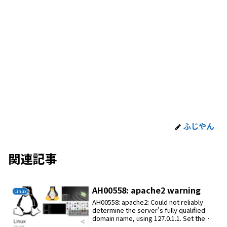
ふじやん
関連記事
AH00558: apache2 warning
Linux
AH00558: apache2: Could not reliably
determine the server's fully qualified
domain name, using 127.0.1.1. Set the
'Serve...