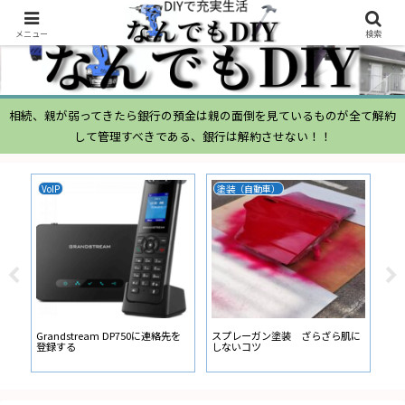
メニュー
検索
相続、親が弱ってきたら銀行の預金は親の面倒を見ているものが全て解約
して管理すべきである、銀行は解約させない！！
VoIP
塗装（自動車）
ム
ムー
経
い
ン
Grandstream DP750に連絡先を
スプレーガン塗装 ざらざら肌に
登録する
しないコツ