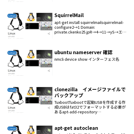
SquirrelMail
Linux
apt-get install squirrelmailsquirrelmail-
configure2→1 Domain:
private.ckenko25.jpR→4→11→yS→エン
ター→Qcp /etc/squirrelmail/ap...
ubuntu nameserver 確認
Linux
nmcli device show インターフェス名
clonezilla イメージファイルで
Linux
バックアップ
TuxbootTuxbootで起動USBを作成する作
成USBはfat32でフォーマットする必要が
あるapt-add-repository
ppa:thomas.tsai/ubuntu-tuxbootapt-get
updateapt-get...
apt-get autoclean
Linux