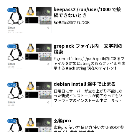
keepass2 /run/user/1000 で接
Linux
続できないとき
解決再起動すればOK
grep ack ファイル内 文字列の
Linux
検索
# grep -rl "string" /path /path内にあるフ
ァイルを対象にstringのあるファイルを表
示する # ack string 現在のディレクトリ
内のstringを検索
debian install 途中で止まる
Linux
日曜日にサーバーが立ち上がり不能にな
った新規インストールが何回やってもソ
フトウェアのインストール中に止まって
しまうaptの先をrikenに変更したら一回
は停止したがやり直したらOKどうも回線
が混んでいたのか？固定IPvi /etc/netw...
玄箱pro
Linux
玄箱pro 使い方 使い方 使い方 U-BOOT参
考サイト 参考 参考 参考