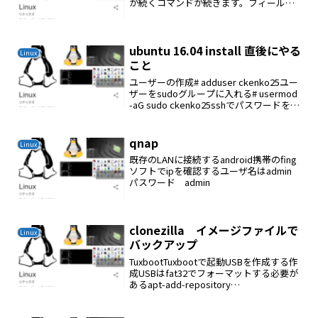
が続くコマンドが続きます。フィールド
はスペースで区切られています。5つの日
付と時刻フィールドにスペースを入れる
ことはできません。分（0-59）、時...
ubuntu 16.04 install 直後にやる
Linux
こと
ユーザーの作成# adduser ckenko25ユー
ザーをsudoグループに入れる# usermod
-aG sudo ckenko25sshでパスワードをい
れなくてもログインできるようにする
（セキュリティ対策）exitでユーザーに戻
る$...
qnap
Linux
既存のLANに接続するandroid携帯のfing
ソフトでipを確認するユーザ名はadmin
パスワード admin
clonezilla イメージファイルで
Linux
バックアップ
TuxbootTuxbootで起動USBを作成する作
成USBはfat32でフォーマットする必要が
あるapt-add-repository
ppa:thomas.tsai/ubuntu-tuxbootapt-get
updateapt-get...