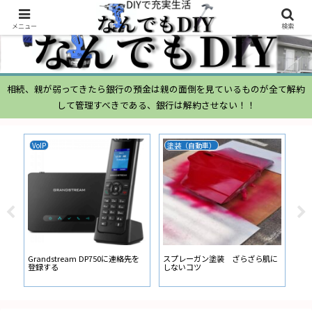
メニュー
検索
相続、親が弱ってきたら銀行の預金は親の面倒を見ているものが全て解約
して管理すべきである、銀行は解約させない！！
VoIP
塗装（自動車）
ム
ムー
経
い
ン
Grandstream DP750に連絡先を
スプレーガン塗装 ざらざら肌に
登録する
しないコツ