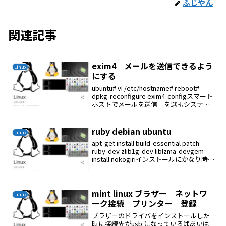
ふじやん
関連記事
exim4 メールを送信できるよう
Linux
にする
ubuntu# vi /etc/hostname# reboot#
dpkg-reconfigure exim4-configスマート
ホストでメールを送信 を選択システム
メール名:raspberrypi-
regza.private.cken...
ruby debian ubuntu
Linux
apt-get install build-essential patch
ruby-dev zlib1g-dev liblzma-devgem
install nokogiriインストールにかなり時間
がかかる
mint linux ブラザー ネットワ
Linux
ーク接続 プリンター 登録
ブラザーのドライバをインストールした
時に接続先がusb:になっているばあいは