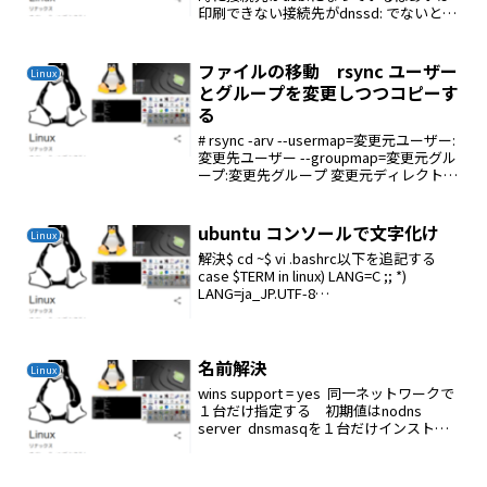
印刷できない接続先がdnssd: でないとだ
めであるHL-2270DWは接続先がdnssd:に
ならないcupsでdnssd:に変更しないとだ
めであるipp:とsmb...
ファイルの移動 rsync ユーザー
Linux
とグループを変更しつつコピーす
る
# rsync -arv --usermap=変更元ユーザー:
変更先ユーザー --groupmap=変更元グル
ープ:変更先グループ 変更元ディレクト
リ/* 変更先ディレクトリ# rsync -arv --
usermap=ckenko25:r...
ubuntu コンソールで文字化け
Linux
解決$ cd ~$ vi .bashrc以下を追記する
case $TERM in linux) LANG=C ;; *)
LANG=ja_JP.UTF-8
;;esac# source ~/.bashrc
名前解決
Linux
wins support = yes 同一ネットワークで
１台だけ指定する 初期値はnodns
server dnsmasqを１台だけインストー
ルするこの設定を内部だけの問い合わせ
に応えるように設定するvi
/etc/dnsmasq.co...