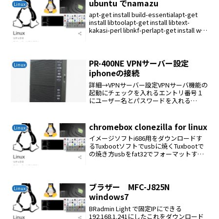
ubuntu でnamazu
Linux
apt-get install build-essentialapt-get
install libtoolapt-get install libtext-
kakasi-perl libnkf-perlapt-get install wv
...
PR-400NE VPNサーバー設定
Linux
iphoneの接続
詳細→VPNサーバー設定VPNサーバ機能の
起動にチェックを入れるエントリ番号１
にユーザー名とパスワードを入れる
iphoneの設定設定→一般→VPNタイプ：
L2TPサーバー：ルーターのグローバルIP
番号アカウント：上記で設定したユーザ
chromebox clonezilla for linux
Linux
ー名RS...
イメージソフトi686用をダウンロードす
るTuxbootソフトでusbに焼くTuxbootで
の焼き方usbをfat32でフォーマットする
Pre Downloaded をチェック右の...をクリ
ックしてダウンロードしたclonezillaのz...
ブラザー MFC-J825N
Linux
windows7
BRadmin Light で固定IPにできる
192.168.1.241にしたこれをダウンロード