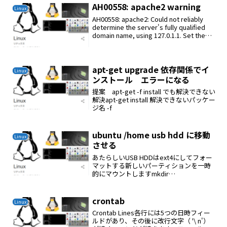
AH00558: apache2 warning
Linux
AH00558: apache2: Could not reliably
determine the server's fully qualified
domain name, using 127.0.1.1. Set the
'Serve...
apt-get upgrade 依存関係でイ
Linux
ンストール エラーになる
提案 apt-get -f install でも解決できない
解決apt-get install 解決できないパッケー
ジ名 -f
ubuntu /home usb hdd に移動
Linux
させる
あたらしいUSB HDDはext4にしてフォー
マットする新しいパーティションを一時
的にマウントしますmkdir
/mnt/tmpmount /dev/sdb1
/mnt/tmpHOMEを新しい場所にコピーす
るrsync -avx /home...
crontab
Linux
Crontab Lines各行には5つの日時フィー
ルドがあり、その後に改行文字（ '\ n'）