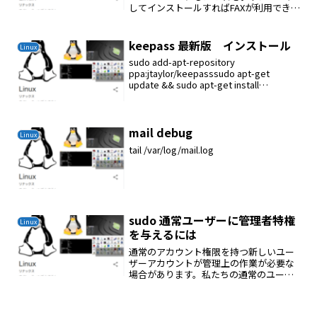
してインストールすればFAXが利用できる
ようになる
keepass 最新版 インストール
Linux
sudo add-apt-repository
ppa:jtaylor/keepasssudo apt-get
update && sudo apt-get install
keepass2
mail debug
Linux
tail /var/log/mail.log
sudo 通常ユーザーに管理者特権
Linux
を与えるには
通常のアカウント権限を持つ新しいユー
ザーアカウントが管理上の作業が必要な
場合があります。私たちの通常のユーザ
ーからログアウトしてrootアカウントと
してログインする必要を避けるために、
私たちは通常のアカウントに対して "スー