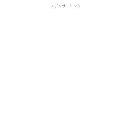
パーユーザー"ま...
スポンサーリンク