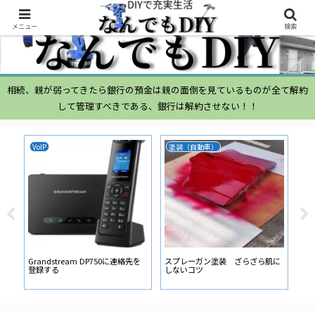
メニュー
検索
相続、親が弱ってきたら銀行の預金は親の面倒を見ているものが全て解約
して管理すべきである、銀行は解約させない！！
VoIP
塗装（自動車）
ム
ムー
経
い
ン
Grandstream DP750に連絡先を
スプレーガン塗装 ざらざら肌に
登録する
しないコツ