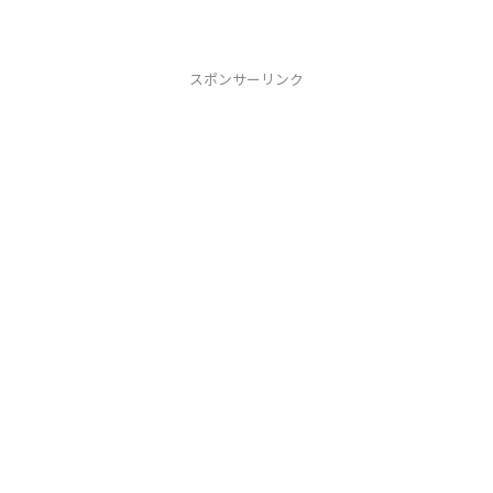
グインユーザー ログインするユーザー
を追加するサービスのSMB...
スポンサーリンク