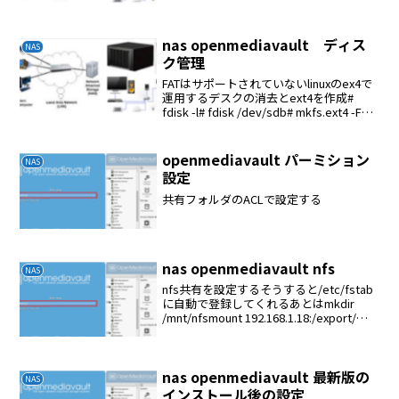
SMB/CIFSの共有フォルダを作る削除上記
の逆の順序で削除する
nas openmediavault ディス
NAS
ク管理
FATはサポートされていないlinuxのex4で
運用するデスクの消去とext4を作成#
fdisk -l# fdisk /dev/sdb# mkfs.ext4 -F
/dev/sdb1ファイルシステムのマウント
ファイルシステム→デバイスの選...
openmediavault パーミション
NAS
設定
共有フォルダのACLで設定する
nas openmediavault nfs
NAS
nfs共有を設定するそうすると/etc/fstab
に自動で登録してくれるあとはmkdir
/mnt/nfsmount 192.168.1.18:/export/音
楽１ /mnt/nfs
nas openmediavault 最新版の
NAS
インストール後の設定