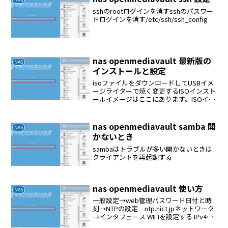
sshのrootログインを消すsshのパスワー
ドログインを消す/etc/ssh/ssh_config
nas openmediavault 最新版の
NAS
インストールと設定
isoファイルをダウンロードしてUSBイメ
ージライターで焼く変更するISOインスト
ールイメージはここにあります。ISOイメ
ージを使用して、 openmediavaultの起動
とインストールに使用できるUSBスティ
ックを作成することもできます...
nas openmediavault samba 開
NAS
かないとき
sambaはトラブルが多い開かないときは
クライアントを再起動する
nas openmediavault 使い方
NAS
一般設定→web管理パスワード日付と時
刻→NTPの設定 ntp.nict.jpネットワーク
→インタフェース WIFIを設定する IPv4メ
ソッドはDHCP通知アップデート管理プラ