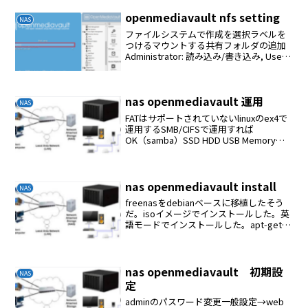
openmediavault nfs setting
NAS
ファイルシステムで作成を選択ラベルを
つけるマウントする共有フォルダの追加
Administrator: 読み込み/書き込み, Users:
読み込み/書き込み, Others: 読み込み専用
NFS共有の追加クライアント
192.168.1.0...
nas openmediavault 運用
NAS
FATはサポートされていないlinuxのex4で
運用するSMB/CIFSで運用すれば
OK（samba）SSD HDD USB Memoryを
ex4フォーマット# fdisk -l# fdisk
/dev/sdb# mkfs.ext4 -F ...
nas openmediavault install
NAS
freenasをdebianベースに移植したそう
だ。isoイメージでインストールした。英
語モードでインストールした。apt-get
updateapt-get upgradeapt-get install
net-toolsapt-get ...
nas openmediavault 初期設
NAS
定
adminのパスワード変更一般設定→web