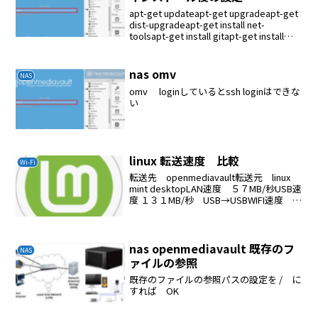
apt-get updateapt-get upgradeapt-get
dist-upgradeapt-get install net-
toolsapt-get install gitapt-get install
build-essen...
nas omv
NAS
omv loginしているとssh loginはできな
い
linux 転送速度 比較
Wi-Fi
転送先 openmediavault転送元 linux
mint desktopLAN速度 ５７MB/秒USB速
度 １３１MB/秒 USB→USBWIFI速度 ３
５MB/秒
nas openmediavault 既存のフ
NAS
ァイルの参照
既存のファイルの参照パスの設定を / に
すれば OK