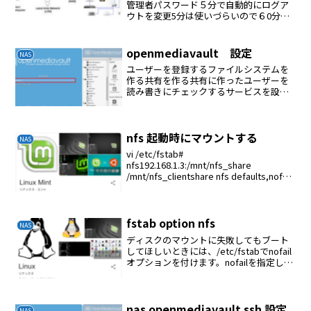
管理者パスワード５分で自動的にログア
ウトを変更5分は使いづらいので６0分に
変更するipの固定ルーターのDHCPで設定
日付と時刻タイムゾーン：
Tokyo/AsiaNTPサーバー使用を選択:
openmediavault 設定
NAS
ntp.n...
ユーザーを登録するファイルシステムを
作る共有を作る共有に作ったユーザーを
読み書きにチェックするサービスを設定
する（FTP、NFSなど）
nfs 起動時にマウントする
NAS
vi /etc/fstab#
nfs192.168.1.3:/mnt/nfs_share
/mnt/nfs_clientshare nfs defaults,nofail
0 0
fstab option nfs
NAS
ディスクのマウントに失敗してもブート
してほしいときには、/etc/fstabでnofail
オプションを付けます。nofailを指定して
おくとブート時にデバイスが見つからな
くてもエラーにならず、デバイスが見つ
かった時に自動でマウントされる。a...
nas openmediavault ssh 設定
NAS