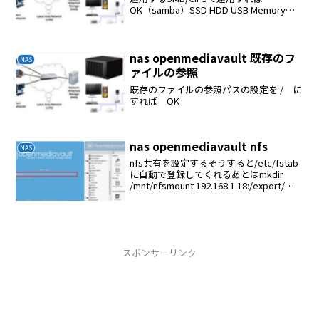
OK（samba）SSD HDD USB Memoryを
ex4フォーマット# fdisk -l# fdisk
/dev/sdb# mkfs.ext4 -F ...
nas openmediavault 既存のフ
NAS
ァイルの参照
既存のファイルの参照パスの設定を / に
すれば OK
nas openmediavault nfs
NAS
nfs共有を設定するそうすると/etc/fstab
に自動で登録してくれるあとはmkdir
/mnt/nfsmount 192.168.1.18:/export/音
楽１ /mnt/nfs
スポンサーリンク