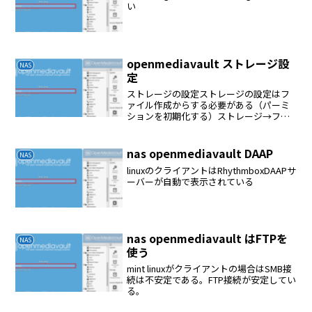
い
openmediavault ストレージ設
NAS
定
ストレージの設定ストレージの設定はフ
ァイル作成からする必要がある（パーミ
ションを初期化する）ストレージ→ファ
イルシステム→作成→マウント共有フォ
ルダーを作るサービスを設定するrootの
読み書きrootで読み書きしようとした場
nas openmediavault DAAP
NAS
合は共有フォルダ...
linuxのクライアントはRhythmboxDAAPサ
ーバーが自動で表示されている
nas openmediavault はFTPを
NAS
使う
mint linuxがクライアントの場合はSMB接
続は不安定である。FTP接続が安定してい
る。