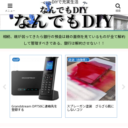
メニュー
検索
相続、親が弱ってきたら銀行の預金は親の面倒を見ているものが全て解約
して管理すべきである、銀行は解約させない！！
VoIP
塗装（自動車）
ムー
ムー
経路
い
Grandstream DP750に連絡先を
スプレーガン塗装 ざらざら肌に
登録する
しないコツ