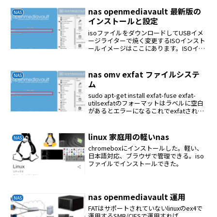
nas openmediavault 最新版の
NAS
インストールと設定
isoファイルをダウンロードしてUSBイメ
ージライターで焼く変更するISOインスト
ールイメージはここにあります。ISOイメ
ージを使用して、 openmediavaultの起動
とインストールに使用できるUSBスティ
ックを作成することもできます...
nas omv exfat ファイルシステ
NAS
ム
sudo apt-get install exfat-fuse exfat-
utilsexfatのフォーマットはラベルに空白
があるとエラーになるこれでexfatされた
ものが使える
linux 家庭用の軽いnas
NAS
chromeboxにインストールした。軽い、
日本語対応、ブラウザで管理できる。iso
ファイルでインストールできた。
nas openmediavault 運用
NAS
FATはサポートされていないlinuxのex4で
運用するSMB/CIFSで運用すれば