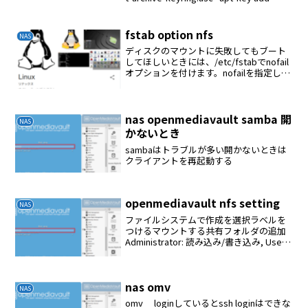
"/etc/apt/tru...
fstab option nfs
NAS
ディスクのマウントに失敗してもブート
してほしいときには、/etc/fstabでnofail
オプションを付けます。nofailを指定して
おくとブート時にデバイスが見つからな
くてもエラーにならず、デバイスが見つ
かった時に自動でマウントされる。a...
nas openmediavault samba 開
NAS
かないとき
sambaはトラブルが多い開かないときは
クライアントを再起動する
openmediavault nfs setting
NAS
ファイルシステムで作成を選択ラベルを
つけるマウントする共有フォルダの追加
Administrator: 読み込み/書き込み, Users:
読み込み/書き込み, Others: 読み込み専用
NFS共有の追加クライアント
192.168.1.0...
nas omv
NAS
omv loginしているとssh loginはできな