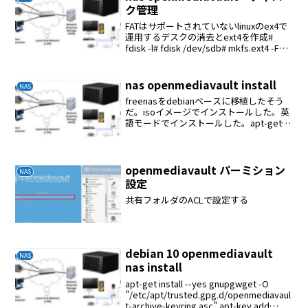
ク管理
FATはサポートされていないlinuxのex4で
運用するデスクの消去とext4を作成#
fdisk -l# fdisk /dev/sdb# mkfs.ext4 -F
/dev/sdb1ファイルシステムのマウント
ファイルシステム→デバイスの選...
nas openmediavault install
NAS
freenasをdebianベースに移植したそう
だ。isoイメージでインストールした。英
語モードでインストールした。apt-get
updateapt-get upgradeapt-get install
net-toolsapt-get ...
openmediavault パーミション
NAS
設定
共有フォルダのACLで設定する
debian 10 openmediavault
NAS
nas install
apt-get install --yes gnupgwget -O
"/etc/apt/trusted.gpg.d/openmediavaul
t-archive-keyring.asc" apt-key add