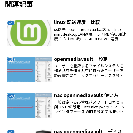
関連記事
linux 転送速度 比較
NAS
転送先 openmediavault転送元 linux
mint desktopLAN速度 ５７MB/秒USB速
度 １３１MB/秒 USB→USBWIFI速度 ３
５MB/秒
openmediavault 設定
NAS
ユーザーを登録するファイルシステムを
作る共有を作る共有に作ったユーザーを
読み書きにチェックするサービスを設定
する（FTP、NFSなど）
nas openmediavault 使い方
NAS
一般設定→web管理パスワード日付と時
刻→NTPの設定 ntp.nict.jpネットワーク
→インタフェース WIFIを設定する IPv4メ
ソッドはDHCP通知アップデート管理プラ
グインユーザー ログインするユーザー
を追加するサービスのSMB...
nas openmediavault ディス
NAS