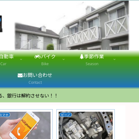
自動車
バイク
季節作業
Car
Bike
Season
お問い合わせ
Contact
る、銀行は解約させない！！
NAS
Backup
Linux Mint