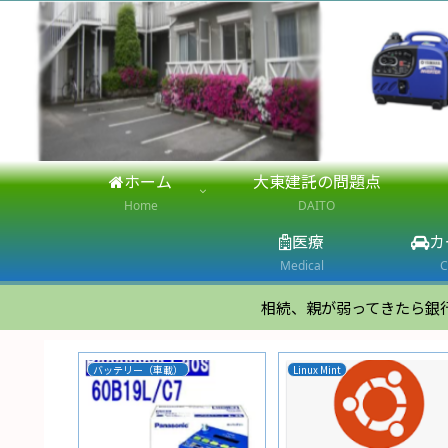
ホーム
大東建託の問題点
Home
DAITO
医療
カ
Medical
C
相続、親が弱ってきたら銀
ビーノ
スマホ