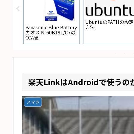
4ST
ヤマハ ビーノ 4ST セ
iphone メール着信
ルモーターが回らない
東京山手線発車メロデ
ィ
楽天LinkはAndroidで使う
スマホ