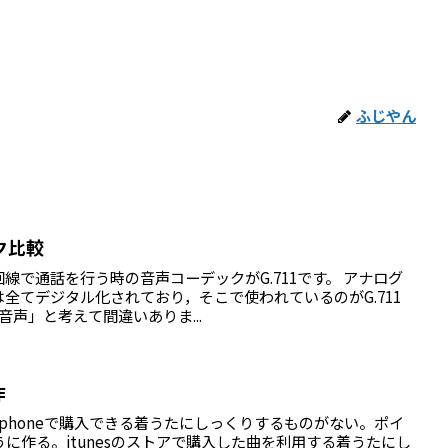
ふじやん
ク比較
N回線で通話を行う時の音声コーデックがG.711です。 アナログ
全てデジタル化されており，そこで使われているのがG.711
電話音声」と考えて間違いありま...
作
できるiphoneで購入できる着うたにしっくりするものがない。ポイ
うに作る。itunesのストアで購入した曲を利用する着うたにし