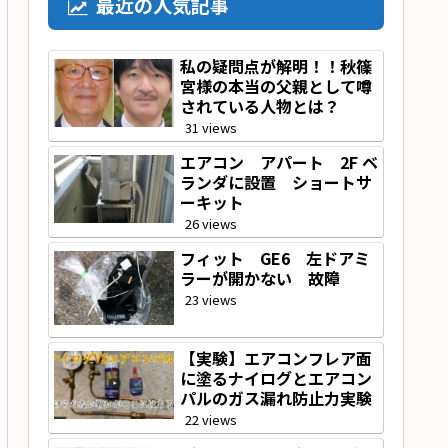
最近の人気記事
私の疑問点が解明！！秋篠
宮様の本当の父親として噂
されている人物とは？
31 views
エアコン アパート 2F ベ
ランダに設置 ショートサ
ーキット
26 views
フィット GE6 左ドアミ
ラーが開かない 故障
23 views
【実験】エアコンフレア面
に塗るナイログとエアコン
パルのガス漏れ防止力実験
22 views