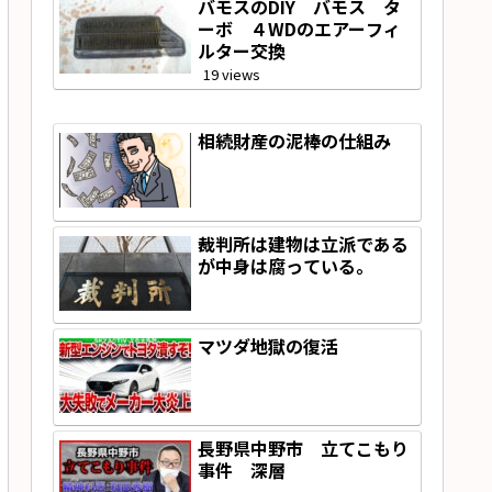
バモスのDIY バモス タ
ーボ ４WDのエアーフィ
ルター交換
19 views
相続財産の泥棒の仕組み
裁判所は建物は立派である
が中身は腐っている。
マツダ地獄の復活
長野県中野市 立てこもり
事件 深層