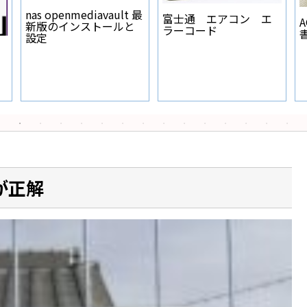
nas openmediavault 共
n
有フォルダが消せない
音
メルカリ 通知音 変
更
のが正解