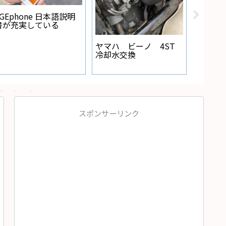
rear usbに起動システム
as openmediavault
linux 
とバックアップファイ
初期設定
更でき
ルを直接焼く
スポンサーリンク