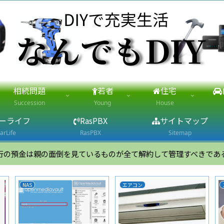
相続問題
若者
住宅
Succession
Young
House
ーライフ
RasPBX
サイトマップ
arLife
RasPBX
Sitemap
行の預金は親の面倒を見ているものが全て解約して管理すべきであ
スマホ
NAS