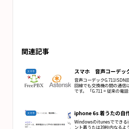
関連記事
スマホ 音声コーデッ
スマホ
音声コーデックG.711ISD
回線でも交換機の間の通信は
です。 「G.711 = 従来の
iphone 6s 着うたの自
スマホ
Windowsのitunesで
ント着うたは39秒内なるよ