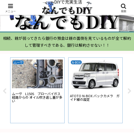
メニュー
検索
相続、親が弱ってきたら銀行の預金は親の面倒を見ているものが全て解約
して管理すべきである、銀行は解約させない！！
ムーヴ
N-BOX
N-
ムーヴ L150S ブローバイガス
ATOTO N-BOX バックカメラ ガ
ナビ
経路からの オイル吹き返し量が多
イド線の設定
ー
い
に