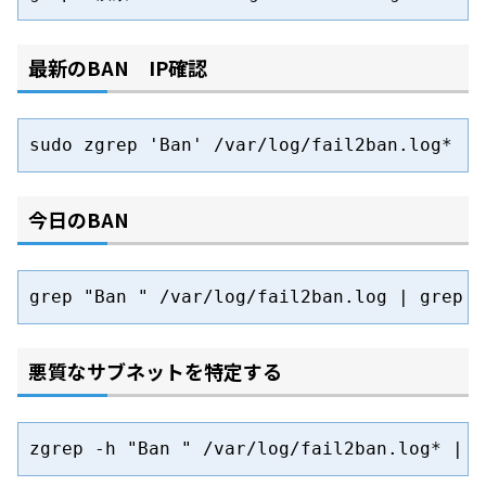
最新のBAN IP確認
sudo zgrep 'Ban' /var/log/fail2ban.log*
今日のBAN
grep "Ban " /var/log/fail2ban.log | grep `
悪質なサブネットを特定する
zgrep -h "Ban " /var/log/fail2ban.log* | a