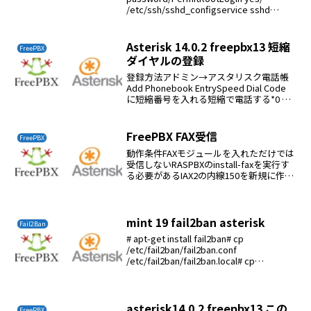
/etc/ssh/sshd_configservice sshd
restartapt-get updat...
Asterisk 14.0.2 freepbx13 短縮
FreePBX
ダイヤルの登録
登録方法アドミン→アスタリスク電話帳
Add Phonebook EntrySpeed Dial Code
に短縮番号を入れる短縮で電話する*0 +
登録した短縮番号短縮番号１に電話する
には *01
FreePBX FAX受信
FreePBX
動作条件FAXモジュールを入れただけでは
受信しないRASPBXのinstall-faxを実行す
る必要があるIAX2の内線150を新規に作る
Secret:はinstall-faxで生成されたものを
使うExtension type: IAX2U...
mint 19 fail2ban asterisk
Fail2Ban
# apt-get install fail2ban# cp
/etc/fail2ban/fail2ban.conf
/etc/fail2ban/fail2ban.local# cp
/etc/fail2ban/jail.conf /et...
asterisk14.0.2 freepbx13 この
FreePBX