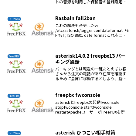
トの音源を利用した保留音の登録設定→
保留音Addcategoryカテゴリ名に音源名
を入れる先ほどの音源名を選択（鉛筆の
マークをクリック）ブラウザタブをクリ
Rasbain fail2ban
Fail2Ban
ック音...
これの解決も苦労したvi
/etc/asterisk/logger.confdateformat=%
F %T ; ISO 8601 date format これをコメ
ントアウト/etc/init.d/asterisk
restartapt-...
asterisk14.0.2 freepbx13 パー
FreePBX
キング通話
パーキングとは転送の一種たとえばお客
さんから注文の電話があり在庫を確認す
るために倉庫に移動するとしよう、倉庫
の電話で引き続き話がしたい場合に利用
できる操作方法##70をプッシュする（内
線70に転送する）番号をアナウンスされ
freepbx fwconsole
FreePBX
る倉庫の電話で先程...
asteriskとfreepbxの起動fwconsole
stopfwconsole startfwconsole
restartApacheユーザーがFreePBXを所有
する必要があるすべてのファイルとディ
レクトリの所有権が変更されます。...
asterisk ひつこい相手対策
Fail2Ban