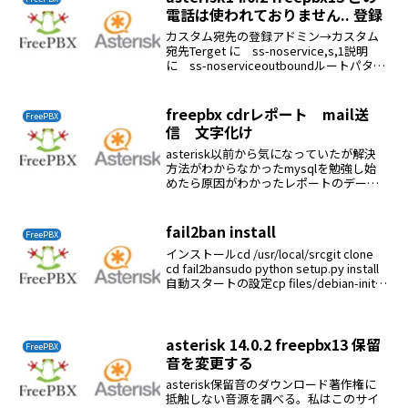
電話は使われておりません.. 登録
カスタム宛先の登録アドミン→カスタム
宛先Terget に ss-noservice,s,1説明
に ss-noserviceoutboundルートパター
ンマッチングを X.混線時の任意宛先を
カスタム宛先、ss-noserviceexten...
freepbx cdrレポート mail送
FreePBX
信 文字化け
asterisk以前から気になっていたが解決
方法がわからなかったmysqlを勉強し始
めたら原因がわかったレポートのデータ
ベース asteriskcdrdb の
character_set_database の文字コード
がutf8でないのが原因...
fail2ban install
FreePBX
インストールcd /usr/local/srcgit clone
cd fail2bansudo python setup.py install
自動スタートの設定cp files/debian-initd
/etc/init.d/fail2...
asterisk 14.0.2 freepbx13 保留
FreePBX
音を変更する
asterisk保留音のダウンロード著作権に
抵触しない音源を調べる。私はこのサイ