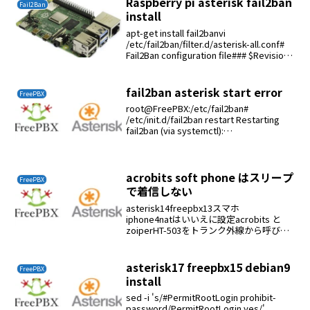
Raspberry pi asterisk fail2ban
Fail2Ban
install
apt-get install fail2banvi
/etc/fail2ban/filter.d/asterisk-all.conf#
Fail2Ban configuration file### $Revision:
250 $## R...
fail2ban asterisk start error
FreePBX
root@FreePBX:/etc/fail2ban#
/etc/init.d/fail2ban restart Restarting
fail2ban (via systemctl):
fail2ban.serviceJob for fa...
acrobits soft phone はスリープ
FreePBX
で着信しない
asterisk14freepbx13スマホ
iphone4natはいいえに設定acrobits と
zoiperHT-503をトランク外線から呼び出
しacrobitsは反応しないzoiperは着信す
る
asterisk17 freepbx15 debian9
FreePBX
install
sed -i 's/#PermitRootLogin prohibit-
password/PermitRootLogin yes/'