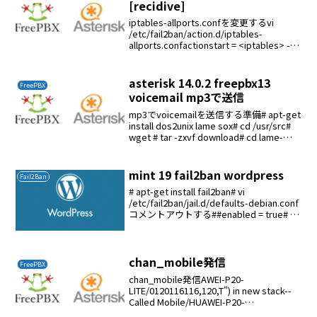
[recidive]
iptables-allports.confを変更するvi
/etc/fail2ban/action.d/iptables-
allports.confactionstart = <iptables> -N
f2b-<name><iptabl...
asterisk 14.0.2 freepbx13
FreePBX
voicemail mp3で送信
mp3でvoicemailを送信する準備# apt-get
install dos2unix lame sox# cd /usr/src#
wget # tar -zxvf download# cd lame-
3.99.5# ./confi...
mint 19 fail2ban wordpress
Fail2Ban
# apt-get install fail2ban# vi
/etc/fail2ban/jail.d/defaults-debian.conf
コメントアウトする##enabled = true# vi
/etc/fail2ban/filt...
chan_mobile発信
FreePBX
chan_mobile発信AWEI-P20-
LITE/0120116116,120,T") in new stack--
Called Mobile/HUAWEI-P20-
LITE/0120116116-- Mobile/HUAWEI-P2...