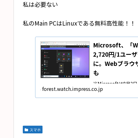
私は必要ない
私のMain PCはLinuxである無料高性能！！
Microsoft、
2,720円/1ユ
に。Webブラウザ
も
米Microsoftは8
forest.watch.impress.co.jp
クラウドのパワーと
ソリューションで、
スマホ