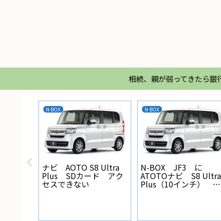
相続、親が弱ってきたら銀
N-BOX
N-BOX
X バック
ナビ AOTO S8 Ultra
N-BOX JF3 に
線の設
Plus SDカード アク
ATOTOナビ S8 Ultra
セスできない
Plus（10インチ） を
取り付けた