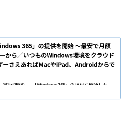
「Windows 365」の提供を開始 ～最安で月額
ーザーから／いつものWindows環境をクラウド
ーさえあればMacやiPad、Androidからで
月2日（現地時間）、「Windows 365」の提供を開始した。
セキュリティにPCの汎用性とシンプルさを組み合わせた
多様な働き方をサポートするとしている。