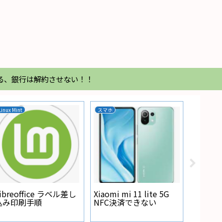
る、銀行は解約させない！！
Linux Mint
スマホ
家電
Regza
が点灯
ibreoffice ラベル差し
Xiaomi mi 11 lite 5G
込み印刷手順
NFC決済できない