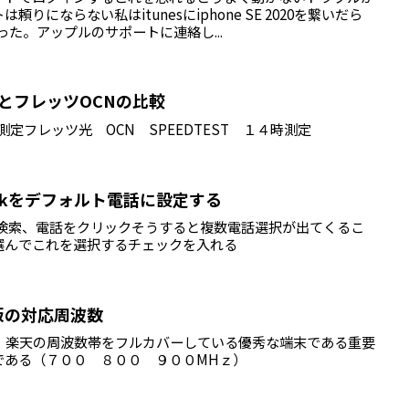
りにならない私はitunesにiphone SE 2020を繋いだら
なった。アップルのサポートに連絡し...
とフレッツOCNの比較
４時測定フレッツ光 OCN SPEEDTEST １４時測定
楽天Linkをデフォルト電話に設定する
を検索、電話をクリックそうすると複数電話選択が出てくるこ
選んでこれを選択するチェックを入れる
ree版の対応周波数
ク、楽天の周波数帯をフルカバーしている優秀な端末である重要
である（７００ ８００ ９００MHｚ）