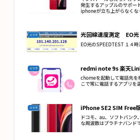
発生するアップルのサポートは頼
iphoneが立ち上がらなく
光回線速度測定 EO光
スマホ
EO光のSPEEDTEST １
redmi note 9s 
スマホ
chomeを起動して電話先
こで常に電話するアプリを
iPhone SE2 SIM F
スマホ
ドコモ、au、ソフトバン
な周波数はプラチナバンド