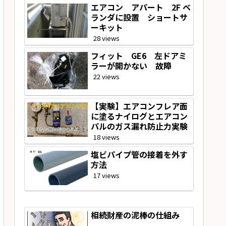
エアコン アパート 2F ベ
ランダに設置 ショートサ
ーキット
28 views
フィット GE6 左ドアミ
ラーが開かない 故障
22 views
【実験】エアコンフレア面
に塗るナイログとエアコン
パルのガス漏れ防止力実験
18 views
塩ビパイプ管の接着を外す
方法
17 views
相続財産の泥棒の仕組み