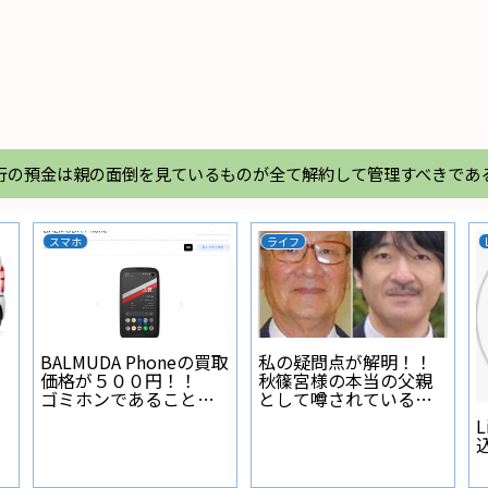
行の預金は親の面倒を見ているものが全て解約して管理すべきであ
スマホ
ライフ
BALMUDA Phoneの買取
私の疑問点が解明！！
価格が５００円！！
秋篠宮様の本当の父親
ゴミホンであることが
として噂されている人
証明された
物とは？
L