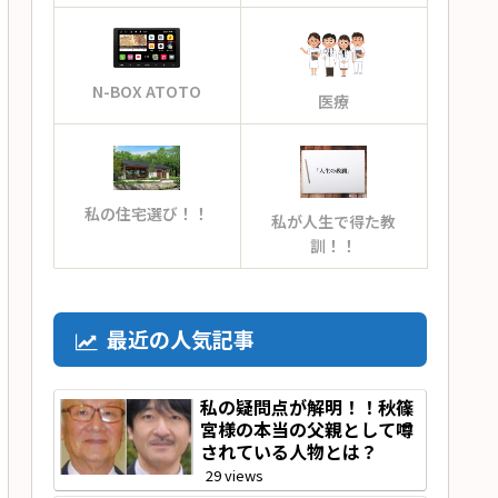
N-BOX ATOTO
医療
私の住宅選び！！
私が人生で得た教
訓！！
最近の人気記事
私の疑問点が解明！！秋篠
宮様の本当の父親として噂
されている人物とは？
29 views