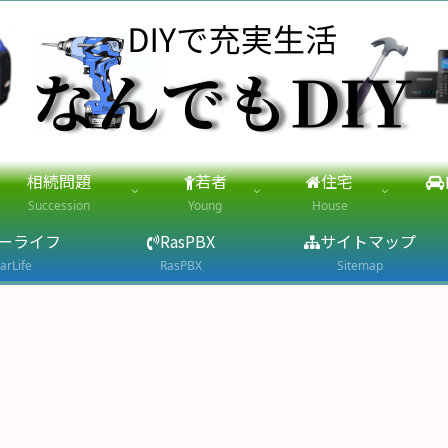
相続問題
若者
住宅
Succession
Young
House
ーライフ
RasPBX
サイトマップ
arLife
RasPBX
Sitemap