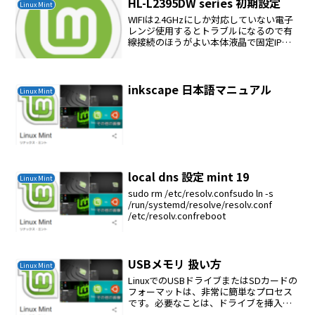
HL-L2395DW series 初期設定
Linux Mint
WIFIは2.4GHzにしか対応していない電子
レンジ使用するとトラブルになるので有
線接続のほうがよい本体液晶で固定IPに
変更するWIFIか有線かどちらかしか選べ
ないどちらかを設定でON、OFFに設定す
る
inkscape 日本語マニュアル
Linux Mint
local dns 設定 mint 19
Linux Mint
sudo rm /etc/resolv.confsudo ln -s
/run/systemd/resolve/resolv.conf
/etc/resolv.confreboot
USBメモリ 扱い方
Linux Mint
LinuxでのUSBドライブまたはSDカードの
フォーマットは、非常に簡単なプロセス
です。必要なことは、ドライブを挿入
し、パーティションテーブルを作成し、