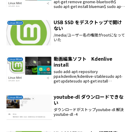
apt-get remove gnome-bluetooth$
sudo apt-get install blueman$ sudo apt-
get install pulseaud...
USB SSD をデスクトップで開け
Linux Mint
ない
/media/ユーザー名の権限がrootになって
いた
動画編集ソフト Kdenlive
Linux Mint
install
sudo add-apt-repository
ppa:kdenlive/kdenlive-stablesudo apt-
get updatesudo apt-get install
kdenlivesudo apt-get install...
youtube-dl ダウンロードできな
Linux Mint
い
ダウンロードがストップyoutube-dl 解決
youtube-dl -4