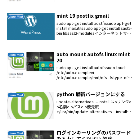
FAT32または任意のファイルシステムでフ
ォーマットする。確認# lsblkNAME M...
mint 19 postfix gmail
Linux Mint
sudo apt-get install postfixsudo apt-get
install mailutilssudo apt-get install sasl2-
bin libsasl2-modulesインターネットサイ
トを選択する...
auto mount autofs linux mint
Linux Mint
20
sudo apt-get install autofssudo touch
/etc/auto.examplevi
/etc/auto.example/mnt/nfs -fstype=nfs
192.168.1.18:/export/you...
python 最新バージョンにする
Linux Mint
update-alternatives: --install は<リンク>
<名前> <パス> <優先度
>/usr/bin/update-alternatives --install
/usr/bin/python python /usr/...
ログインキーリングのパスワード
Linux Mint
を入力してください 解除