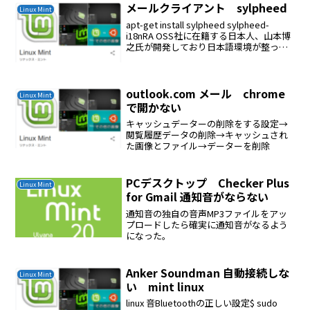
メールクライアント sylpheed
Linux Mint
apt-get install sylpheed sylpheed-
i18nRA OSS社に在籍する日本人、山本博
之氏が開発しており日本語環境が整った
使いやすいソフトウェアなのです。
Ubuntu デフォルトのメールクライアント
Thunde...
outlook.com メール chrome
Linux Mint
で開かない
キャッシュデーターの削除をする設定→
閲覧履歴データの削除→キャッシュされ
た画像とファイル→データーを削除
PCデスクトップ Checker Plus
Linux Mint
for Gmail 通知音がならない
通知音の独自の音声MP3ファイルをアッ
プロードしたら確実に通知音がなるよう
になった。
Anker Soundman 自動接続しな
Linux Mint
い mint linux
linux 音Bluetoothの正しい設定$ sudo