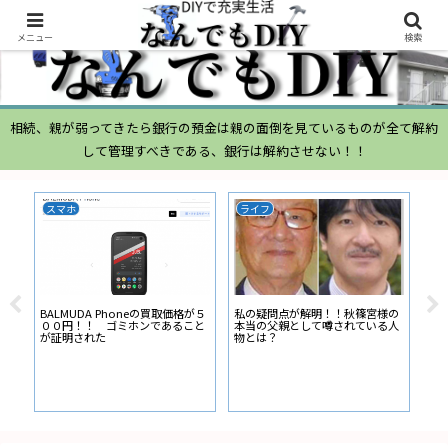
メニュー
検索
相続、親が弱ってきたら銀行の預金は親の面倒を見ているものが全て解約
して管理すべきである、銀行は解約させない！！
スマホ
ライフ
Li
BALMUDA Phoneの買取価格が５
私の疑問点が解明！！秋篠宮様の
ナビ
００円！！ ゴミホンであること
本当の父親として噂されている人
を取
が証明された
物とは？
Li
順