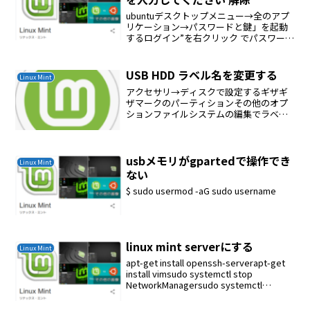
ubuntuデスクトップメニュー→全のアプ
リケーション→パスワードと鍵」を起動
するログイン”を右クリック でパスワード
の変更 新しいパスワードを 空欄でOK
USB HDD ラベル名を変更する
Linux Mint
アクセサリ→ディスクで設定するギザギ
ザマークのパーティションその他のオプ
ションファイルシステムの編集でラベル
を変更する再起動
usbメモリがgpartedで操作でき
Linux Mint
ない
$ sudo usermod -aG sudo username
linux mint serverにする
Linux Mint
apt-get install openssh-serverapt-get
install vimsudo systemctl stop
NetworkManagersudo systemctl
disable NetworkManager...