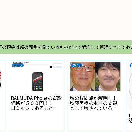
行の預金は親の面倒を見ているものが全て解約して管理すべきであ
スマホ
ライフ
BALMUDA Phoneの買取
私の疑問点が解明！！
価格が５００円！！
秋篠宮様の本当の父親
ゴミホンであることが
として噂されている人
証明された
物とは？
L