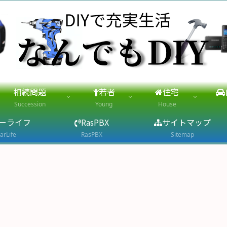
相続問題
若者
住宅
Succession
Young
House
ーライフ
RasPBX
サイトマップ
arLife
RasPBX
Sitemap