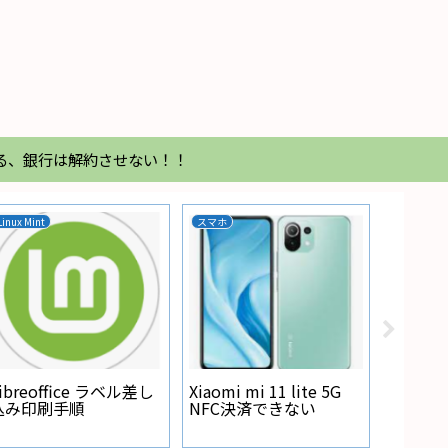
る、銀行は解約させない！！
Linux Mint
スマホ
家電
Regza
が点灯
ibreoffice ラベル差し
Xiaomi mi 11 lite 5G
込み印刷手順
NFC決済できない