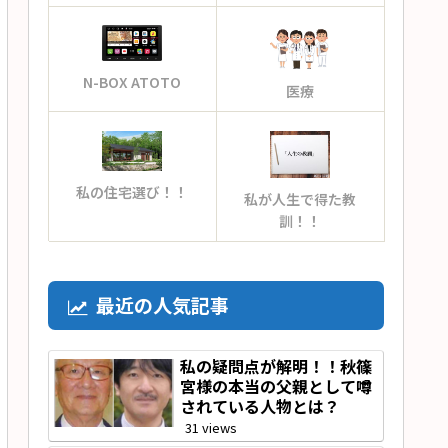
N-BOX ATOTO
医療
私の住宅選び！！
私が人生で得た教
訓！！
最近の人気記事
私の疑問点が解明！！秋篠
宮様の本当の父親として噂
されている人物とは？
31 views