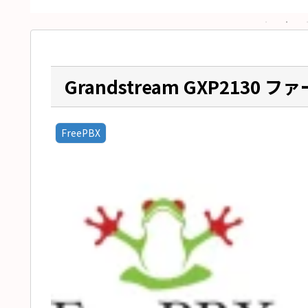
Grandstream GXP213
FreePBX