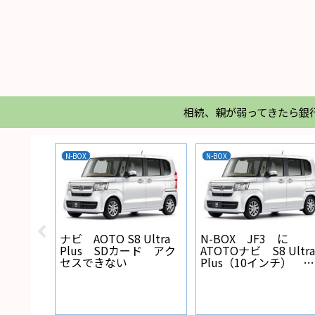
相続、親が弱ってきたら銀
N-BOX
N-BOX
X バック
ナビ AOTO S8 Ultra
N-BOX JF3 に
線の設
Plus SDカード アク
ATOTOナビ S8 Ultra
セスできない
Plus（10インチ） を
取り付けた