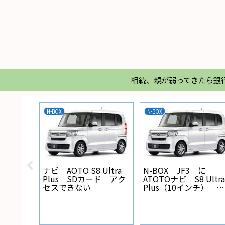
相続、親が弱ってきたら銀
N-BOX
N-BOX
X バック
ナビ AOTO S8 Ultra
N-BOX JF3 に
線の設
Plus SDカード アク
ATOTOナビ S8 Ultra
セスできない
Plus（10インチ） を
取り付けた