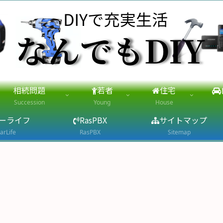
相続問題
若者
住宅
Succession
Young
House
ーライフ
RasPBX
サイトマップ
arLife
RasPBX
Sitemap