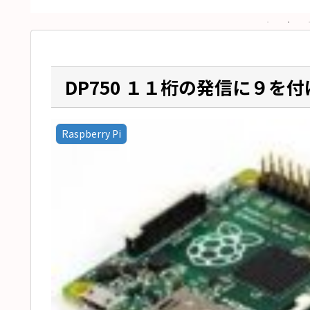
DP750 １１桁の発信に９を
Raspberry Pi