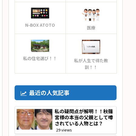
N-BOX ATOTO
医療
私の住宅選び！！
私が人生で得た教
訓！！
最近の人気記事
私の疑問点が解明！！秋篠
宮様の本当の父親として噂
されている人物とは？
29 views