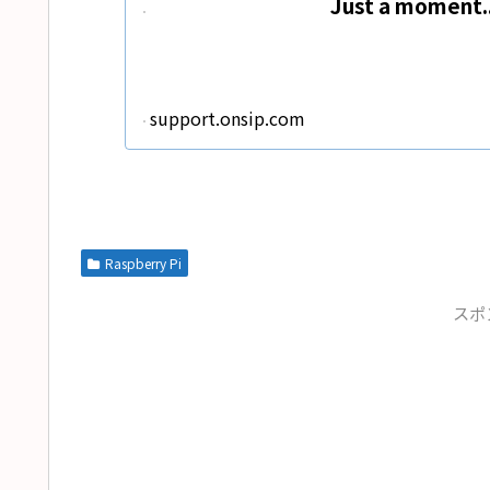
Just a moment..
support.onsip.com
Raspberry Pi
スポ