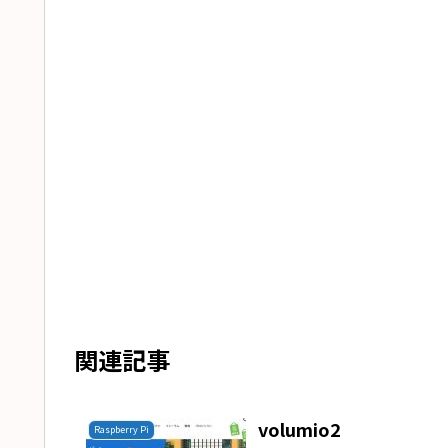
関連記事
volumio2
Raspberry Pi