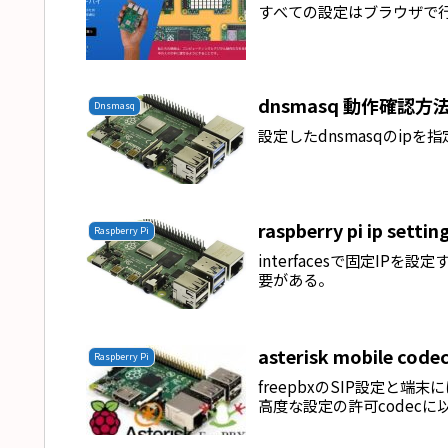
すべての設定はブラウザで行う
dnsmasq 動作確認方
Dnsmasq
設定したdnsmasqのipを指定して
raspberry pi ip set
Raspberry Pi
interfacesで固定IPを設
要がある。
asterisk mobile cod
Raspberry Pi
freepbxのSIP設定と端
高度な設定の許可codecに以下を