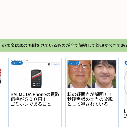
行の預金は親の面倒を見ているものが全て解約して管理すべきであ
スマホ
ライフ
BALMUDA Phoneの買取
私の疑問点が解明！！
価格が５００円！！
秋篠宮様の本当の父親
ゴミホンであることが
として噂されている人
証明された
物とは？
L