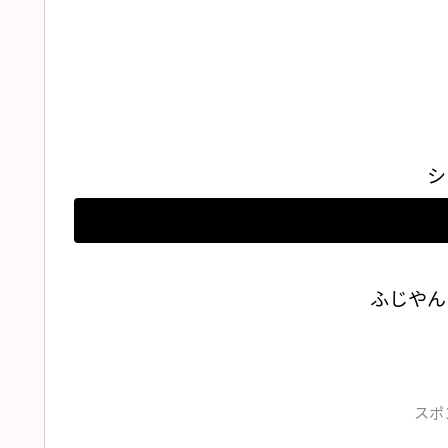
シ
ふじやん
スポ