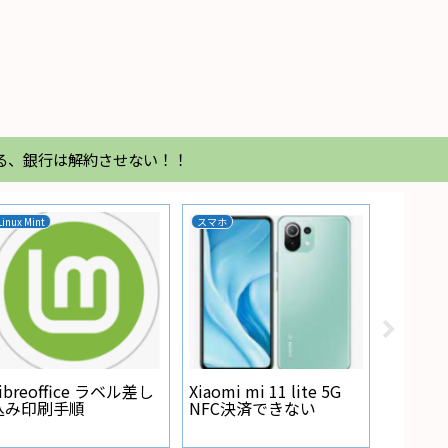
る、銀行は解約させない！！
Linux Mint
スマホ
家電
Regza
が点灯
ibreoffice ラベル差し
Xiaomi mi 11 lite 5G
込み印刷手順
NFC決済できない