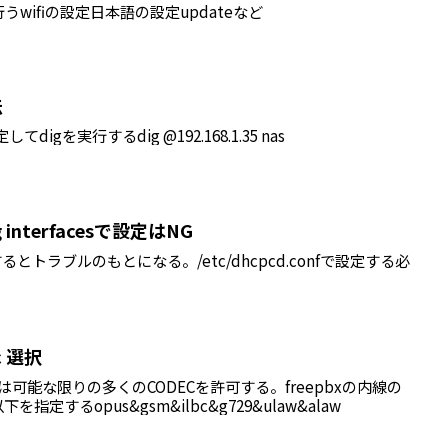
wifiの設定日本語の設定updateなど
法
digを実行するdig @192.168.1.35 nas
ting interfacesで設定はNG
定するとトラブルのもとになる。/etc/dhcpcd.confで設定する必
ec 選択
末には可能な限りの多くのCODECを許可する。freepbxの内線の
指定するopus&gsm&ilbc&g729&ulaw&alaw