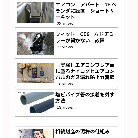
エアコン アパート 2F ベ
ランダに設置 ショートサ
ーキット
28 views
フィット GE6 左ドアミ
ラーが開かない 故障
22 views
【実験】エアコンフレア面
に塗るナイログとエアコン
パルのガス漏れ防止力実験
18 views
塩ビパイプ管の接着を外す
方法
18 views
相続財産の泥棒の仕組み