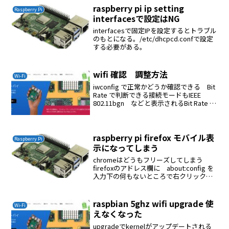
raspberry pi ip setting
Raspberry Pi
interfacesで設定はNG
interfacesで固定IPを設定するとトラブル
のもとになる。/etc/dhcpcd.confで設定
する必要がある。
wifi 確認 調整方法
Wi-Fi
iwconfig で正常かどうか確認できる Bit
Rate で判断できる接続モードもIEEE
802.11bgn などと表示されるBit Rate を
見ながら接続先を設定するIEEE 802.11AC
でつながらない時はチャンネルを変え
る、...
raspberry pi firefox モバイル表
Raspberry Pi
示になってしまう
chromeはどうもフリーズしてしまう
firefoxのアドレス欄に about:config を
入力下の何もないところで右クリック新
規作成文字列設定名：
general.useragent.override これを
入力文字列： Mozil...
raspbian 5ghz wifi upgrade 使
Wi-Fi
えなくなった
upgradeでkernelがアップデートされる