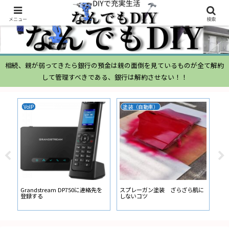
メニュー
検索
相続、親が弱ってきたら銀行の預金は親の面倒を見ているものが全て解約
して管理すべきである、銀行は解約させない！！
VoIP
塗装（自動車）
ム
ムー
経
い
ン
Grandstream DP750に連絡先を
スプレーガン塗装 ざらざら肌に
登録する
しないコツ