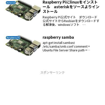
Raspberry Piにlinuxをインスト
Asterisk
ール asteriskをソースよりイン
ストール
Raspberry Pi公式サイト ダウンロード
公式サイトからRasbianをダウンロードす
る解凍後、windowsソフト
Win32DiskImager（管理者として実行）
で３２GB SDカードに焼いた取得したIP
の確認tail gre...
raspberry samba
Raspberry Pi
apt-get install sambavi
/etc/samba/smb.conf comment =
Ubuntu File Server Share path =
/srv/samba/share browsable = yes g...
スポンサーリンク