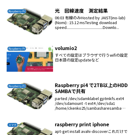
光 回線速度 測定結果
Raspberry Pi
06:03 有線のみHosted by JAIST(ino-lab)
(Nomi) : 15.12 msTesting download
speed........................................Downlo...
volumio2
Raspberry Pi
すべての設定はブラウザで行うwifiの設定
日本語の設定updateなど
Raspberry pi4 で2TB以上のHDD
Raspberry Pi
SAMBAで共有
parted /dev/sdamklabel gptmkfs.ext4
/dev/sdamount -t ext4 /dev/sda1
/home/ckenko25/sambasharesamba
は/home/ckenko25/sambas...
raspberry print iphone
スマホ
apt-get install avahi-discoverこれだけで