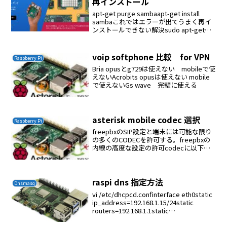
再インストール
apt-get purge sambaapt-get install
sambaこれではエラーが出てうまく再イ
ンストールできない解決sudo apt-get
purge samba samba-commonsudo apt-
get inst...
voip softphone 比較 for VPN
Raspberry Pi
Bria opusとg729は使えない mobileで使
えないAcrobits opusは使えない mobile
で使えないGs wave 完璧に使える
asterisk mobile codec 選択
Raspberry Pi
freepbxのSIP設定と端末には可能な限り
の多くのCODECを許可する。freepbxの
内線の高度な設定の許可codecに以下を
指定する
opus&gsm&ilbc&g729&ulaw&alaw
raspi dns 指定方法
Dnsmasq
vi /etc/dhcpcd.confinterface eth0static
ip_address=192.168.1.15/24static
routers=192.168.1.1static
domain_name_servers=1...