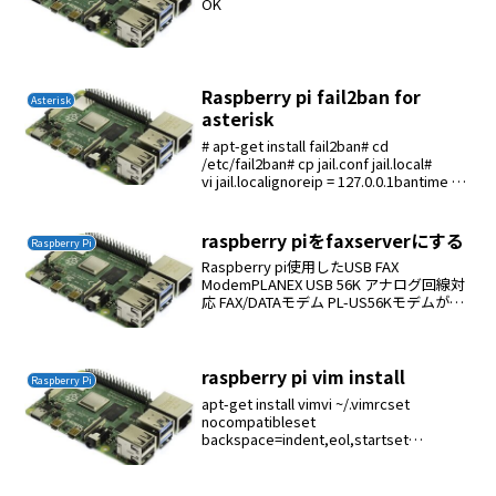
OK
Raspberry pi fail2ban for
Asterisk
asterisk
# apt-get install fail2ban# cd
/etc/fail2ban# cp jail.conf jail.local#
vi jail.localignoreip = 127.0.0.1bantime =
3600 ...
raspberry piをfaxserverにする
Raspberry Pi
Raspberry pi使用したUSB FAX
ModemPLANEX USB 56K アナログ回線対
応 FAX/DATAモデム PL-US56Kモデムが認
識しているか# lsusbこれでplanexがあれ
ばOKドライバの起動# modpr...
raspberry pi vim install
Raspberry Pi
apt-get install vimvi ~/.vimrcset
nocompatibleset
backspace=indent,eol,startset
autoindentset nowrapset ruler