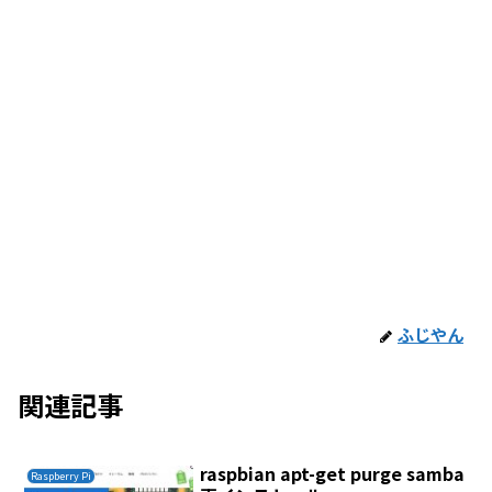
ふじやん
関連記事
raspbian apt-get purge samba
Raspberry Pi