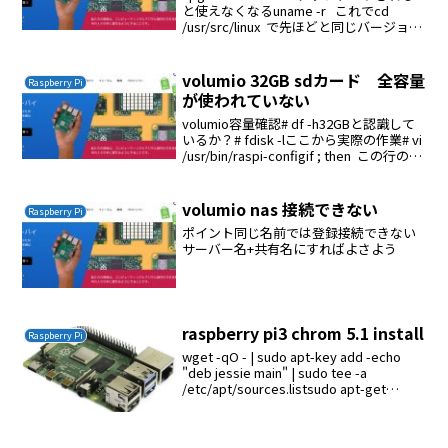
と使えなくなるuname -r これでcd
/usr/src/linux で先ほどと同じバージョン
であればmake install これで使えるよう
になる
volumio 32GB sdカード 全容量
Raspberry Pi
が使われていない
volumio容量確認# df -h32GBと認識して
いるか？# fdisk -lここから実際の作業# vi
/usr/bin/raspi-configif ; then この行の
2 を 3 に変更する# raspi-configExp...
volumio nas 接続できない
Raspberry Pi
ポイント同じ名前では登録接続できない
サーバー名+共有名にすればよさよう
raspberry pi3 chrom 5.1 install
Raspberry Pi
wget -qO - | sudo apt-key add -echo
"deb jessie main" | sudo tee -a
/etc/apt/sources.listsudo apt-get
updatesudo apt-get...