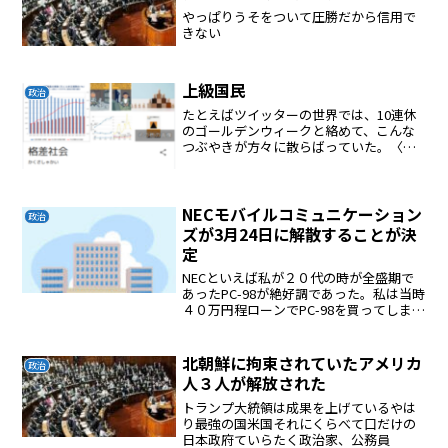
やっぱりうそをついて圧勝だから信用で
きない
上級国民
政治
たとえばツイッターの世界では、10連休
のゴールデンウィークと絡めて、こんな
つぶやきが方々に散らばっていた。〈モ
ノレールが連休を旅行で過ごす上級国民
様で満たされておる〉〈10連休を取れる
のは全体の3割。そんな能天気に生きて居
られるのは、上級国...
NECモバイルコミュニケーション
政治
ズが3月24日に解散することが決
定
NECといえば私が２０代の時が全盛期で
あったPC-98が絶好調であった。私は当時
４０万円程ローンでPC-98を買ってしまっ
たそれを活用してマルチプランでアパー
トの収支計算書を作ったそれにもとづい
てアパートを建築した。マイクロソフト
北朝鮮に拘束されていたアメリカ
政治
が日本語対...
人３人が解放された
トランプ大統領は成果を上げているやは
り最強の国米国それにくらべて口だけの
日本政府ていらたく政治家、公務員