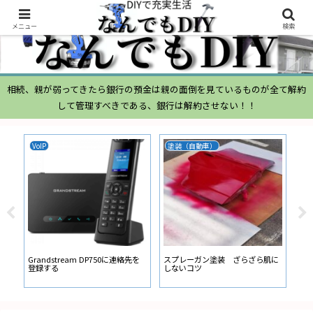
メニュー
検索
相続、親が弱ってきたら銀行の預金は親の面倒を見ているものが全て解約
して管理すべきである、銀行は解約させない！！
VoIP
塗装（自動車）
ム
ムー
経
い
ン
Grandstream DP750に連絡先を
スプレーガン塗装 ざらざら肌に
登録する
しないコツ