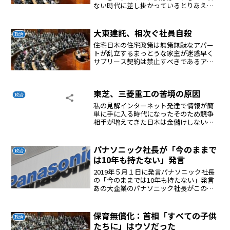
ない時代に差し掛かっているとりあえず
中国の力を弱めないといけない日本も核
を持たないと危ない時代になっていると
考えるが戦争はしたくない、領土も奪わ
大東建託、相次ぐ社員自殺
政治
れたくない中国包囲網を形...
住宅日本の住宅政策は無策無駄なアパー
トが乱立するまっとうな家主が迷惑早く
サブリース契約は禁止すべきであるアパ
ートが供給過剰になり、金融機関が融資
を渋りはじめた。新規契約・着工はかつ
てなく難しくなっているらしいテレビで
東芝、三菱重工の苦境の原因
宣伝しているので政治家対...
政治
私の見解インターネット発達で情報が簡
単に手に入る時代になったそのため競争
相手が増えてきた日本は金儲けしない公
務員が高給取り高コスト体質競争にコス
トで負けてしまう企業を維持するために
無理して受注して失敗もう大企業は衰退
パナソニック社長が「今のままで
政治
あるのみの状態に陥ってい...
は10年も持たない」発言
2019年５月１日に発言パナソニック社長
の「今のままでは10年も持たない」発言
あの大企業のパナソニック社長がこのよ
うな発言をするのは衝撃である。令和は
日本の終わりが始まった時代になるか
も？苦しんでいるのだろう。とにかく大
保育無償化：首相「すべての子供
政治
企業がどんどんリスト...
たちに」はウソだった