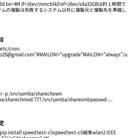
=4M if=/dev/mmcblk0 of=/dev/sda32GBは約１時間で
テムの複製は失敗するシステム以外に複製元と複製先を準備し
 通知
/etc/cron-
ko25@gmail.com"#MAILON="upgrade"MAILON="always"/u
ir -p /srv/samba/sharechown
a/sharechmod 777 /srv/samba/sharesmbpasswd -...
測定
ppip install speedtest-clispeedtest-cli結果wlan2 IEEE
-5GHz" Nickname:"<W...