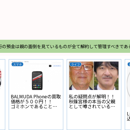
行の預金は親の面倒を見ているものが全て解約して管理すべきであ
スマホ
ライフ
BALMUDA Phoneの買取
私の疑問点が解明！！
価格が５００円！！
秋篠宮様の本当の父親
ゴミホンであることが
として噂されている人
証明された
物とは？
L