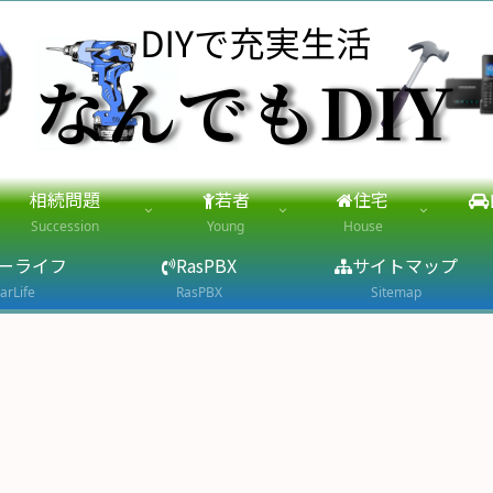
相続問題
若者
住宅
Succession
Young
House
ーライフ
RasPBX
サイトマップ
arLife
RasPBX
Sitemap