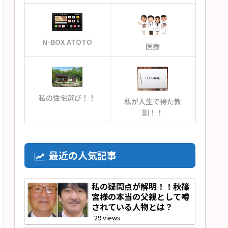
N-BOX ATOTO
医療
私の住宅選び！！
私が人生で得た教
訓！！
最近の人気記事
私の疑問点が解明！！秋篠
宮様の本当の父親として噂
されている人物とは？
29 views