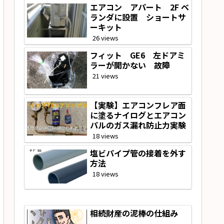
エアコン アパート 2F ベ
ランダに設置 ショートサ
ーキット
26 views
フィット GE6 左ドアミ
ラーが開かない 故障
21 views
【実験】エアコンフレア面
に塗るナイログとエアコン
パルのガス漏れ防止力実験
18 views
塩ビパイプ管の接着を外す
方法
18 views
相続財産の泥棒の仕組み