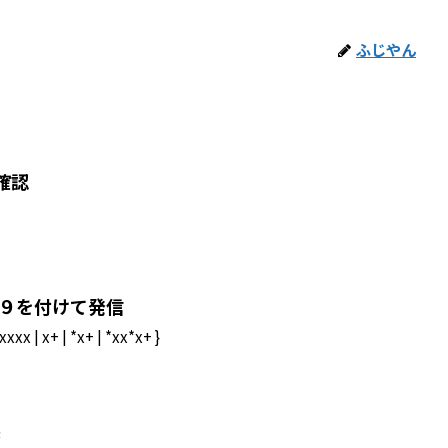
ふじやん
n 確認
に９を付けて発信
| x+ | *x+ | *xx*x+ }
製