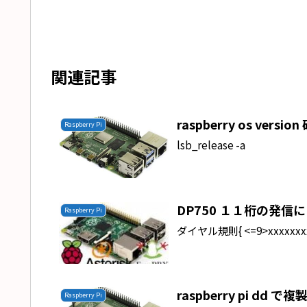
関連記事
raspberry os versio
Raspberry Pi
lsb_release -a
DP750 １１桁の発信
Raspberry Pi
ダイヤル規則{ <=9>xxxxxxxxxxx 
raspberry pi dd で複
Raspberry Pi