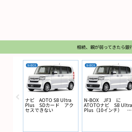
相続、親が弱ってきたら銀
N-BOX
N-BOX
X バック
ナビ AOTO S8 Ultra
N-BOX JF3 に
線の設
Plus SDカード アク
ATOTOナビ S8 Ultra
セスできない
Plus（10インチ） を
取り付けた