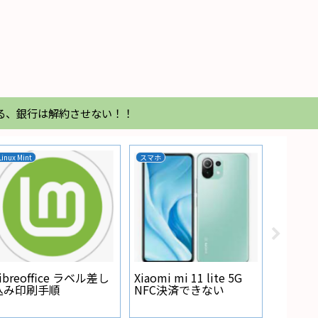
る、銀行は解約させない！！
Linux Mint
スマホ
家電
Regza
が点灯
ibreoffice ラベル差し
Xiaomi mi 11 lite 5G
込み印刷手順
NFC決済できない