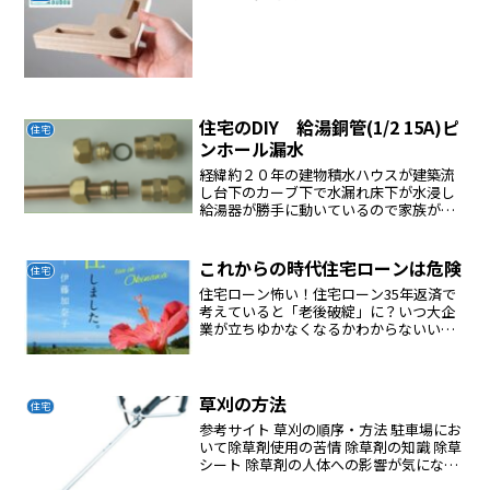
住宅のDIY 給湯銅管(1/2 15A)ピ
住宅
ンホール漏水
経緯約２０年の建物積水ハウスが建築流
し台下のカーブ下で水漏れ床下が水浸し
給湯器が勝手に動いているので家族が気
づいた苦闘DIY修理給湯器の入水バルブを
止めると漏水は止まり水だけは利用でき
る給湯器で以前お世話になっていた業者
これからの時代住宅ローンは危険
住宅
に修理を依頼したが、...
住宅ローン怖い！住宅ローン35年返済で
考えていると「老後破綻」に？いつ大企
業が立ちゆかなくなるかわからないいま
でこそ公務員は優遇されているがじゃぶ
じゃぶ円を印刷しているので円の価値が
暴落する国は公務員に給料を払えなくな
るこれからの時代はロー...
草刈の方法
住宅
参考サイト 草刈の順序・方法 駐車場にお
いて除草剤使用の苦情 除草剤の知識 除草
シート 除草剤の人体への影響が気になり
ます ラウンドアップの危険性