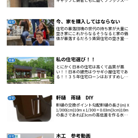
キャップと銅管ともに磨くフラックスを
塗るバーナーで加熱するロウ材を当てて
みるロウ剤が濡れて流れればOK流れない
場合は温度が低い弾く場合は温度が高い
毛細管現象により重力...
今、家を購入してはならない
住宅
住宅の暴落団塊の世代の持ち家が大量に
空き家にこれからなるそうなると家の価
値が暴落するだろう賃貸住宅の空き室が
増え続けているこれからは家あまりで不
動産が暴落するだろういまババを引いて
はならない
私の住宅選び！！
若者
とにかく日本の住宅は高くて品質が悪
い！！日本の建売はウサギ小屋住宅であ
る！！３５年住宅ローンはおすすめしな
い！！銀行と政治家と建築会社にやられ
るだけ！！どうしても自分の住宅が欲し
い場合は平屋の住宅を研究に研究して建
てる！！メンテナンスはDI...
軒樋 雨樋 DIY
住宅
軒樋の交換ポイント勾配軒樋の長さ(m) X
1/300(cm)10m x 1/300 = 0.03m(3cm)10m
の長さであれば3cmの高低差を作る水糸
で線を引く軒樋受けの取り付け間隔50cm
間隔につけるじょうご部は35cm間隔で取
り付け...
木工 参考動画
住宅