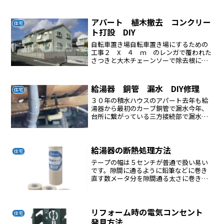
アパート 植木撤去 コンクリー
住宅
ト打設 DIY
自転車置き場自転車置き場にするための
工事２ X ４ ｍ のレンガで覆われた
さつきと大木チェーンソーで除去根に除
草剤注入、２周間ほど放置土は土のう袋
に入れてぼちぼち荒ゴミにだす約１０ｃ
ｍほどの深さに掘り下げた底を固めるプ
給湯器 銅管 漏水 DIY修理
住宅
レート機は個人では貸し...
３０年の積水ハウスのアパート去年も給
湯器から最初のカーブ銅管で漏水今年、
台所に繋がっている三方接続部で漏水ろ
う付けでやり始めたろう付けがうまくゆ
かなく苦戦した作業開始３目に完成した
漏水部分完成後ポイントDIY修理は床下の
狭いところで経験不足...
給湯器の断熱処理方法
住宅
テープの幅は５センチが普通で扱い易い
です。隙間に通るように鉛筆などに巻き
直す数メータ分を隙間通る太さに巻き込
んでおきます、ボールペンの芯からマジ
ック位の太さ状を数個あらかじめ作って
起きます。巻き始めと終わりは粘着テー
プで止める下の方から半分...
リフォーム時の電気コンセント
住宅
発見方法