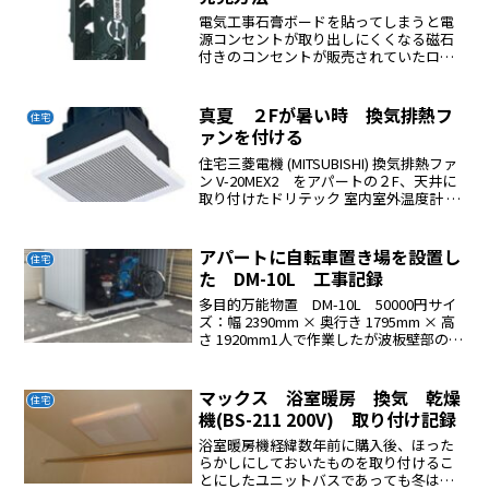
電気工事石膏ボードを貼ってしまうと電
源コンセントが取り出しにくくなる磁石
付きのコンセントが販売されていたロイ
ヤルプロで入手出来た石膏ボードに未来
工業 EGアッター2 (磁石探知器) BUT-EG2
をかざすと発見できるボードを貼ったあ
真夏 ２Fが暑い時 換気排熱フ
住宅
と大体の...
ァンを付ける
住宅三菱電機 (MITSUBISHI) 換気排熱ファ
ン V-20MEX2 をアパートの２F、天井に
取り付けたドリテック 室内室外温度計 O-
209BLブルーのセンサー部分を天井裏に
くくりつけて温度を監視できるようにし
たスイッチはPanaso...
アパートに自転車置き場を設置し
住宅
た DM-10L 工事記録
多目的万能物置 DM-10L 50000円サイ
ズ：幅 2390mm × 奥行き 1795mm × 高
さ 1920mm1人で作業したが波板壁部の組
み立ては２人必要であるが養生テープを
連結部に貼れば１人でもOK組み立ては部
品に番号がふってあるの...
マックス 浴室暖房 換気 乾燥
住宅
機(BS-211 200V) 取り付け記録
浴室暖房機経緯数年前に購入後、ほった
らかしにしておいたものを取り付けるこ
とにしたユニットバスであっても冬は寒