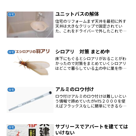
いので風呂に入るのが億劫になる一般的
な浴室暖房乾燥機の取付注意点温風吹き
出し方向が洗い場に向くように取り付け
ユニットバスの解体
住宅
る本体にパッキンがあるか...
住宅のリフォームまず天井を最初に外す
天井は大きなクリップで固定されてい
た、これをドライバーで外したこれで天
井は外れる壁はカッターでコーキング部
分を切る持ち上げると外れる底は排水部
分を外す排水は配管と底部分は鉄の輪っ
かで固定されていたのをグラ...
シロアリ 対策 まとめ中
住宅
床下にもぐるとシロアリがおることがわ
かったので対策をまとめていくシロアリ
はどこで暮らしている土の中に巣を作り
暮らしている薬物散布法とベイト工法シ
ロアリの生態シロアリハンターの特徴虫
コロリアース 粉剤 殺虫&侵入防止 羽アリ
は掃除機で吸引する
アルミのロウ付け
住宅
ロウ付けアルミのロウ付けは難しいとい
う情報で諦めていたがHTS２０００を使
えばフラックスなしに簡単にできるらし
い
サブリースでアパートを建てては
住宅
いけない