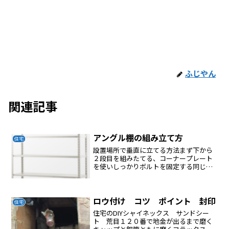
ふじやん
関連記事
アングル棚の組み立て方
住宅
設置場所で垂直に立てる方法まず下から
２段目を組みたてる、コーナープレート
を使いしっかりボルトを固定する同じく
下から４段目を組みたてる、コーナープ
レートを使いしっかりボルトを固定する
この際、仮止めにVVF電線を使う棚板の片
側をVVF電線で仮止...
ロウ付け コツ ポイント 封印
住宅
住宅のDIYシャイネックス サンドシー
ト 荒目１２０番で地金が出るまで磨く