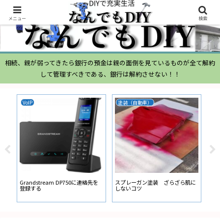
メニュー
検索
相続、親が弱ってきたら銀行の預金は親の面倒を見ているものが全て解約
して管理すべきである、銀行は解約させない！！
VoIP
塗装（自動車）
ム
ムー
経
い
ン
Grandstream DP750に連絡先を
スプレーガン塗装 ざらざら肌に
登録する
しないコツ