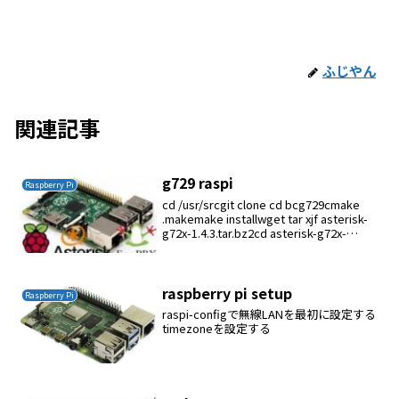
ふじやん
関連記事
g729 raspi
Raspberry Pi
cd /usr/srcgit clone cd bcg729cmake
.makemake installwget tar xjf asterisk-
g72x-1.4.3.tar.bz2cd asterisk-g72x-
1.4.3./aut...
raspberry pi setup
Raspberry Pi
raspi-configで無線LANを最初に設定する
timezoneを設定する