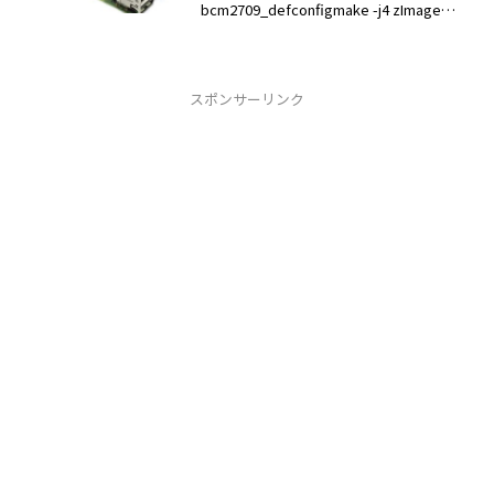
bcm2709_defconfigmake -j4 zImage
modules dtb...
スポンサーリンク