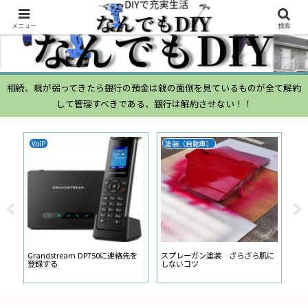
メニュー
検索
相続、親が弱ってきたら銀行の預金は親の面倒を見ているものが全て解約
して管理すべきである、銀行は解約させない！！
VoIP
塗装（自動車）
ム
ムー
経
い
ン
Grandstream DP750に連絡先を
スプレーガン塗装 ざらざら肌に
登録する
しないコツ