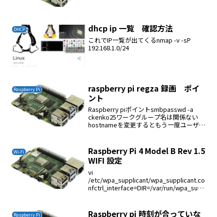
して実行するコマンドは omxplayer を
指定してOKこれで全画面で良い音で再生
ができた
dhcp ip 一覧 確認方法
DHCP
これでIP一覧が出てくるnmap -v -sP
192.168.1.0/24
raspberry pi regza 録画 ポイ
Raspberry Pi
ント
Raspberry piポイントsmbpasswd -a
ckenko25ワークグループ名は関係ない
hostnameを変更するともう一度ユーザー
名とパスワードを入力しなければならな
い
Raspberry Pi 4 Model B Rev 1.5
Wi-Fi
WIFI 設定
vi
/etc/wpa_supplicant/wpa_supplicant.co
nfctrl_interface=DIR=/var/run/wpa_supp
licant
GROUP=netdevupdate_config=1country
=...
Raspberry pi 時刻が合っていな
Raspberry Pi