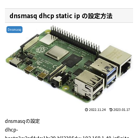
dnsmasq dhcp static ip の設定方法
Dnsmasq
2022.11.24
2023.01.17
dnsmasqの設定
dhcp-