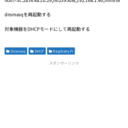
host=3c:2a:f4:4a:1b:29,hll2395dw,192.168.1.40,infinite
dnsmasqを再起動する
対象機器をDHCPモードにして再起動する
Dnsmasq
DHCP
Raspberry Pi
スポンサーリンク