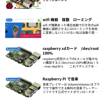
wifi 機器 複数 ローミング
Wi-Fi
wifi が複数あった場合自動で行き先のwifi
機器に接続させるにはローミングを有効
に変更しないといけない私は自動で変更
されないことはわかっていたがこの機能
は今回、気づいた私のasus wifi はローミ
ングを有効に変更してDisconne...
raspberry sdカード /dev/root
Raspberry Pi
100%
raspberry防犯カメラのEメールが届かな
い確認すると/dev/root 100%解決du / -h
--max-depth=1 これでディスクを消
費している部分を確認する
Raspberry Pi で音楽
Raspberry Pi
音楽プレイヤーは VolumioVolumio はブラ
ウザで操作できる無料の音楽プレーヤー
ソフトです公式サイトダウンロードダウ
ンロードしたイメージファイルを
Win32DiskImager（管理者として実行）
でSDカードに焼くSD カードを挿...