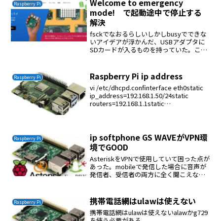
Welcome to emergency
Raspberry Pi
mode! で起動途中で停止する
解決
fsckでなおるらしいしかしbusyでできな
いアイデアが浮かんだ、USBアダプタに
SDカードが入るものを持っていた。これ
をrasbianに挿して行えば良い # fdisk -l#
df -h# umount /media/pi/fd44c0...
Raspberry Pi ip address
Raspberry Pi
vi /etc/dhcpd.confinterface eth0static
ip_address=192.168.1.50/24static
routers=192.168.1.1static
domain_name_servers=8....
ip softphone GS WAVEがVPN環
Raspberry Pi
境でGOOD
AsteriskをVPNで使用していて困った点が
あった。mobileで発信した場合に音声が
発信者、受信者の両方に全く聞こえな
い。いろいろ調査した所、RTPのipがおか
しいことが判明した。最終的にはGS
WAVEをインストールすると問題が解決...
携帯電話網はulawは使えない
Raspberry Pi
携帯電話網はulawは使えないalawかg729
を使う必要がある