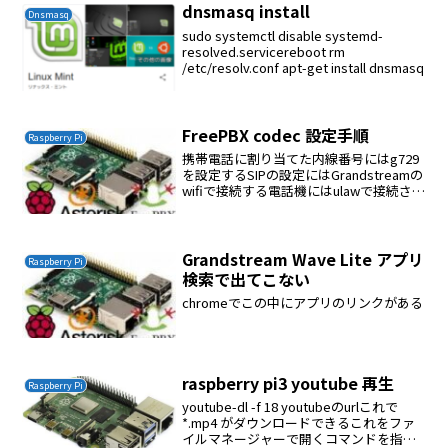
dnsmasq install
Dnsmasq
sudo systemctl disable systemd-
resolved.servicereboot rm
/etc/resolv.conf apt-get install dnsmasq
FreePBX codec 設定手順
Raspberry Pi
携帯電話に割り当てた内線番号にはg729
を設定するSIPの設定にはGrandstreamの
wifiで接続する電話機にはulawで接続させ
る内線の高度設定に許可コーデックを記
述してAsteriskと端末が接続するコーデ
ックを制限する。携帯電話...
Grandstream Wave Lite アプリ
Raspberry Pi
検索で出てこない
chromeでこの中にアプリのリンクがある
raspberry pi3 youtube 再生
Raspberry Pi
youtube-dl -f 18 youtubeのurlこれで
*.mp4 がダウンロードできるこれをファ
イルマネージャーで開くコマンドを指定