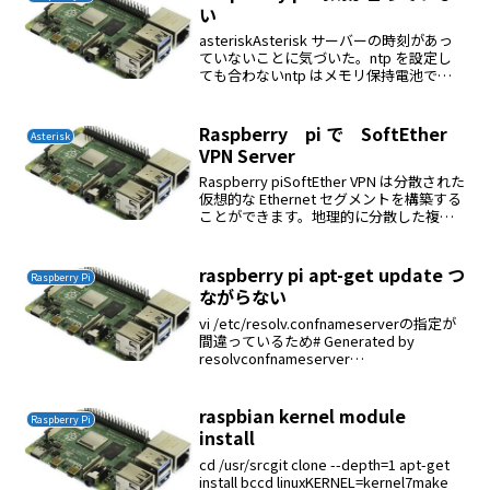
い
asteriskAsterisk サーバーの時刻があっ
ていないことに気づいた。ntp を設定し
ても合わないntp はメモリ保持電池で保
持されている値の補正に有効らしい
raspberry pi は電池を持っていないので
ntpは使えない$ su...
Raspberry pi で SoftEther
Asterisk
VPN Server
Raspberry piSoftEther VPN は分散された
仮想的な Ethernet セグメントを構築する
ことができます。地理的に分散した複数
のコンピュータがあたかも一つの
Ethernet ネットワークに接続されている
かのように互い...
raspberry pi apt-get update つ
Raspberry Pi
ながらない
vi /etc/resolv.confnameserverの指定が
間違っているため# Generated by
resolvconfnameserver
8.8.8.8nameserver 8.8.4.4
raspbian kernel module
Raspberry Pi
install
cd /usr/srcgit clone --depth=1 apt-get
install bccd linuxKERNEL=kernel7make